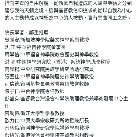
指向空靈的自由解脫，從執著自我造成的人籟與地籟之分到
達忘我的天籟之境。這與基督教信仰追求的從以自我為中心
的人主動轉成以神聖為中心的人被動，實有異曲同工之妙。
--
牧長學者，鄭重推薦！
吳國安/新加坡神學院華文神學系副教授
沈 正/中華福音神學院董事長
周學信/中華福音神學院教會歷史與神學教授
洪 亮/中國神學研究院（香港）系統神學助理教授
高晨揚/中央研究院民族學研究所助研究員
張聖佳/中華福音神學院歷史神學助理教授
莊信德/台灣基督長老教會磐頂教會牧師
陳子仁/中台神學院專任教師
彭盛有/基督教台灣浸會神學院助理教授兼學術發展中心主
任
曾劭愷/浙江大學哲學系教授
歐力仁/中原大學宗教研究所教授兼所長
蔡慈倫/台灣神學研究學院講道學副教授
鄧紹光/香港浸信會神學院基督教思想教授