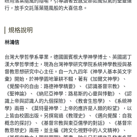
盼用落葉隨風的隱喻，引導讀者去感受那如風似氣的聖靈運
行，放手交託落葉隨風般的大喜信息。
規格說明
林鴻信
台灣大學哲學系畢業，德國圖賓根大學神學博士、英國諾丁
漢大學哲學博士，現為台灣神學研究學院系統神學教授與基
督教思想研究中心主任。自一九九四年《神學人基本英文字
彙》開始，於神學園地筆耕不輟，著有《加爾文神學》、
《覺醒中的自由：路德神學精要》、《認識基督宗教》、
《聖神論》、《納尼亞神學：路易斯的心靈與悸動》、《認
識上帝與認識人的九個探險》、《教會生態學》、《系統神
學》兩冊、《莫特曼神學：上帝的應許是人類的盼望》，以
上皆由校園出版。另撰寫過《教理史》、《邁向覺醒：自我
概念的探討》、《基督宗教與東亞儒學的對話》、《基督宗
教思想史》兩冊，並主編《跨文化視野中的人文精神》、