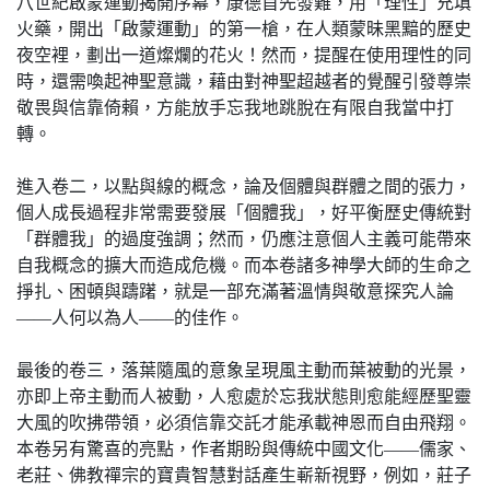
八世紀啟蒙運動揭開序幕，康德首先發難，用「理性」充填
火藥，開出「啟蒙運動」的第一槍，在人類蒙昧黑黯的歷史
夜空裡，劃出一道燦爛的花火！然而，提醒在使用理性的同
時，還需喚起神聖意識，藉由對神聖超越者的覺醒引發尊崇
敬畏與信靠倚賴，方能放手忘我地跳脫在有限自我當中打
轉。
進入卷二，以點與線的概念，論及個體與群體之間的張力，
個人成長過程非常需要發展「個體我」，好平衡歷史傳統對
「群體我」的過度強調；然而，仍應注意個人主義可能帶來
自我概念的擴大而造成危機。而本卷諸多神學大師的生命之
掙扎、困頓與躊躇，就是一部充滿著溫情與敬意探究人論
――人何以為人――的佳作。
最後的卷三，落葉隨風的意象呈現風主動而葉被動的光景，
亦即上帝主動而人被動，人愈處於忘我狀態則愈能經歷聖靈
大風的吹拂帶領，必須信靠交託才能承載神恩而自由飛翔。
本卷另有驚喜的亮點，作者期盼與傳統中國文化――儒家、
老莊、佛教禪宗的寶貴智慧對話產生嶄新視野，例如，莊子