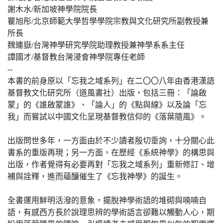
謝木水/新加坡神學院院長
瞿旭彤/北京師範大學哲學學院宗教與文化研究所副教授兼
所長
魏連嶽/台灣神學研究學院助理教授兼神學系系主任
譚國才/基督教台灣浸會神學院專任老師
--
本書的前身原以「忘我之域系列」在二〇〇八年由香港漢語
基督教文化研究所（道風書社）出版，包括三冊：「論啟
蒙」的《誰啟蒙誰》、「論人」的《點與線》以及論「忘
我」而嘗試以中國文化呈現基督教信仰的《落葉隨風》。
出版問世多年，一方面由於不少讀者殷切垂詢，十分關心此
書系的重版再現；另一方面，在歷經《系統神學》的構思與
出版，作者覺得有必要再對「忘我之域系列」重新修訂、增
補與詮釋，進而蘊釀催生了《忘我神學》的誕生。
全書運用鮮明活潑的意象，擺脫神學術語的堆砌與喃喃自
語，有感西方長於說理思辨的學術語言卻難以觸動人心，期