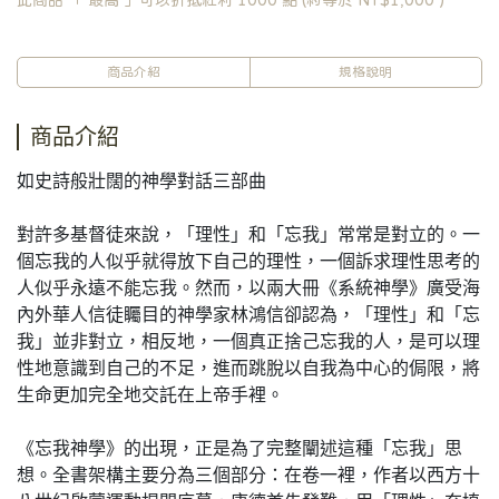
此商品 「 最高 」可以折抵紅利
1000
點 (約等於
NT$1,000
)
商品介紹
規格說明
商品介紹
如史詩般壯闊的神學對話三部曲
對許多基督徒來說，「理性」和「忘我」常常是對立的。一
個忘我的人似乎就得放下自己的理性，一個訴求理性思考的
人似乎永遠不能忘我。然而，以兩大冊《系統神學》廣受海
內外華人信徒矚目的神學家林鴻信卻認為，「理性」和「忘
我」並非對立，相反地，一個真正捨己忘我的人，是可以理
性地意識到自己的不足，進而跳脫以自我為中心的侷限，將
生命更加完全地交託在上帝手裡。
《忘我神學》的出現，正是為了完整闡述這種「忘我」思
想。全書架構主要分為三個部分：在卷一裡，作者以西方十