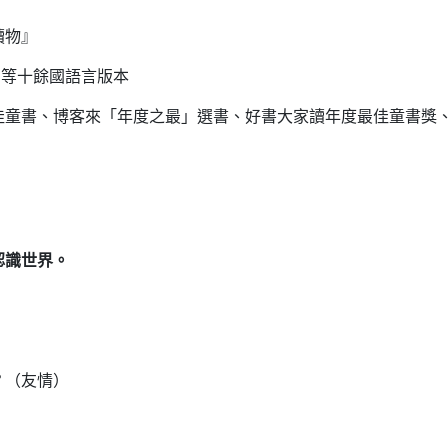
讀物』
.等十餘國語言版本
、博客來「年度之最」選書、好書大家讀年度最佳童書獎、法國
認識世界。
？（友情）
）