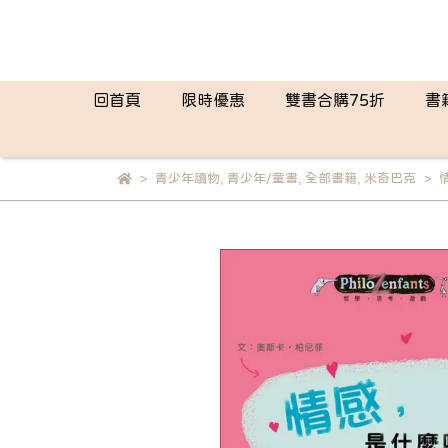
回首頁
限時優惠
雙書合購75折
書
青少年讀物
,
青少年/童書
,
全部書籍
,
米奇巴克