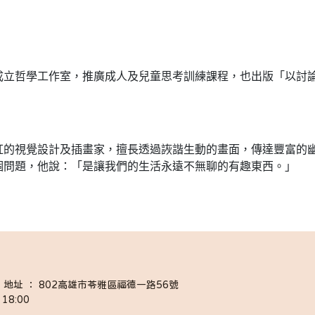
哲學工作室，推廣成人及兒童思考訓練課程，也出版「以討論
紅的視覺設計及插畫家，擅長透過詼諧生動的畫面，傳達豐富的
個問題，他說：「是讓我們的生活永遠不無聊的有趣東西。」
058 │ 地址 ： 802高雄市苓雅區福德一路56號
18:00 