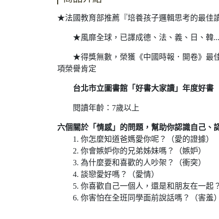
★法國教育部推薦『培養孩子邏輯思考的最佳
★風靡全球，已譯成德、法、義、日、韓..
★得獎無數，榮獲《中國時報．開卷》最佳童書
項榮譽肯定
台北市立圖書館「好書大家讀」年度好書
閱讀年齡：7歲以上
六個關於「情感」的問題，幫助你認識自己、
1. 你怎麼知道爸媽愛你呢？（愛的證據）
2. 你會嫉妒你的兄弟姊妹嗎？（嫉妒）
3. 為什麼要和喜歡的人吵架？（衝突）
4. 談戀愛好嗎？（愛情）
5. 你喜歡自己一個人，還是和朋友在一起
6. 你害怕在全班同學面前說話嗎？（害羞