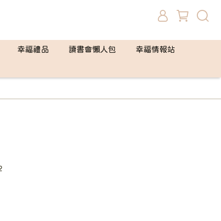
幸福禮品
讀書會懶人包
幸福情報站
2