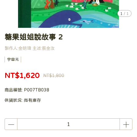
1
/
1
糖果姐姐說故事 2
製作人:金明瑋 主述:蔡金汝
宇宙光
NT$1,620
NT$1,800
商品編號:
P007TB038
供貨狀況:
尚有庫存