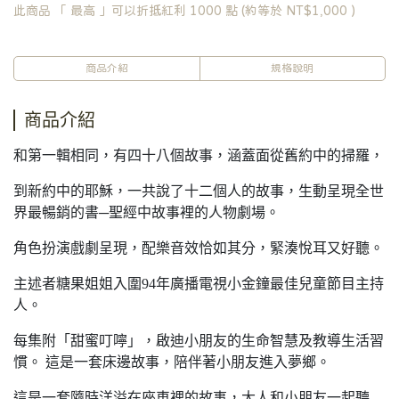
此商品 「 最高 」可以折抵紅利
1000
點 (約等於
NT$1,000
)
商品介紹
規格說明
商品介紹
和第一輯相同，有四十八個故事，涵蓋面從舊約中的掃羅，
到新約中的耶穌，一共說了十二個人的故事，生動呈現全世
界最暢銷的書─聖經中故事裡的人物劇場。
角色扮演戲劇呈現，配樂音效恰如其分，緊湊悅耳又好聽。
主述者糖果姐姐入圍94年廣播電視小金鐘最佳兒童節目主持
人。
每集附「甜蜜叮嚀」，啟迪小朋友的生命智慧及教導生活習
慣。 這是一套床邊故事，陪伴著小朋友進入夢鄉。
這是一套隨時洋溢在座車裡的故事，大人和小朋友一起聽