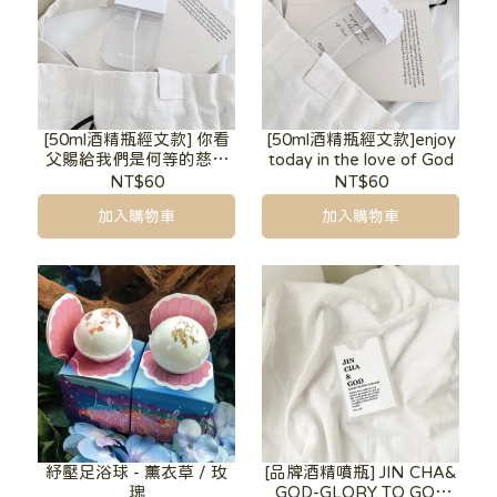
[50ml酒精瓶經文款] 你看
[50ml酒精瓶經文款]enjoy
父賜給我們是何等的慈愛
today in the love of God
使我們得稱為神的兒女 我
NT$60
NT$60
們也真是他的兒女
加入購物車
加入購物車
紓壓足浴球 - 薰衣草 / 玫
[品牌酒精噴瓶] JIN CHA&
瑰
GOD-GLORY TO GOD