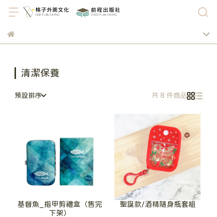
清潔保養
預設排序
共 8 件商品
基督魚_指甲剪禮盒（售完
聖誕款/酒精隨身瓶套組
下架）