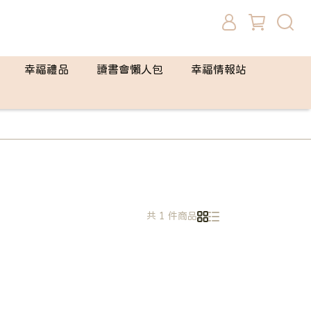
幸福禮品
讀書會懶人包
幸福情報站
共 1 件商品