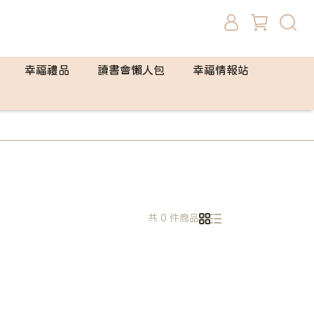
幸福禮品
讀書會懶人包
幸福情報站
共 0 件商品