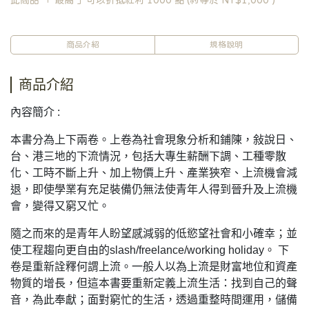
此商品 「 最高 」可以折抵紅利
1000
點 (約等於
NT$1,000
)
商品介紹
規格說明
商品介紹
內容簡介 :
本書分為上下兩卷。上卷為社會現象分析和鋪陳，敍說日、
台、港三地的下流情況，包括大專生薪酬下調、工種零散
化、工時不斷上升、加上物價上升、產業狹窄、上流機會減
退，即使學業有充足裝備仍無法使青年人得到晉升及上流機
會，變得又窮又忙。
隨之而來的是青年人盼望感減弱的低慾望社會和小確幸；並
使工程趨向更自由的slash/freelance/working holiday。 下
卷是重新詮釋何謂上流。一般人以為上流是財富地位和資產
物質的增長，但這本書要重新定義上流生活：找到自己的聲
音，為此奉獻；面對窮忙的生活，透過重整時間運用，儲備