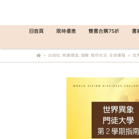
回首頁
限時優惠
雙書合購75折
書
出版社
,
教會建造
,
道聲
,
信仰生活
,
全部書籍
世