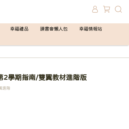
幸福禮品
讀書會懶人包
幸福情報站
第2學期指南/雙翼教材進階版
翼進階