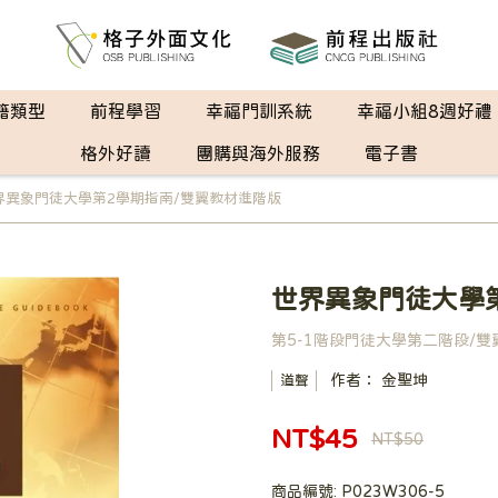
籍類型
前程學習
幸福門訓系統
幸福小組8週好禮
格外好讀
團購與海外服務
電子書
界異象門徒大學第2學期指南/雙翼教材進階版
世界異象門徒大學
第5-1階段門徒大學第二階段/雙
作者： 金聖坤
道聲
NT$45
NT$50
商品編號:
P023W306-5