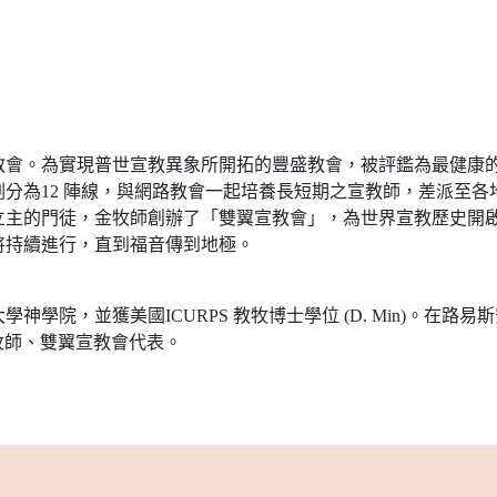
教會。為實現普世宣教異象所開拓的豐盛教會，被評鑑為最健康
分為12 陣線，與網路教會一起培養長短期之宣教師，差派至
立主的門徒，金牧師創辦了「雙翼宣教會」，為世界宣教歷史開
將持續進行，直到福音傳到地極。
美國ICURPS 教牧博士學位 (D. Min)。在路易斯安那浸信會大學Lo
任牧師、雙翼宣教會代表。