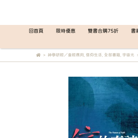
回首頁
限時優惠
雙書合購75折
書
神學研經／查經應用
,
信仰生活
,
全部書籍
,
宇宙光