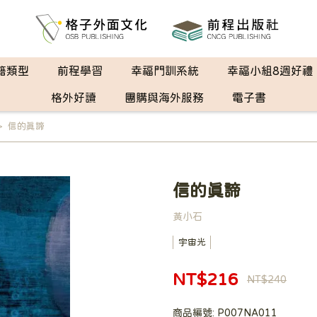
籍類型
前程學習
幸福門訓系統
幸福小組8週好禮
格外好讀
團購與海外服務
電子書
信的真諦
信的真諦
黃小石
宇宙光
NT$216
NT$240
商品編號:
P007NA011