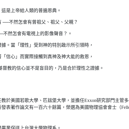
，這是上帝給人類的普遍恩典。
 ──不然怎會有曾祖父、祖父、父親？
─不然怎會有電視上的影像聲音？。
證據。當「理性」受到神的特別啟示所引領時，
著「信心」而實際接觸到真神及神大能的救恩，
基督教的信心並不是盲目的，乃是合於理性之證據。
教於美國若歌大學、匹玆堡大學，並擔任Exxon研究部門主管
發表著作論文有一百六十餘篇，榮選為美國物理協會會士（Fel
中學畢業保送上台灣大學物理系。