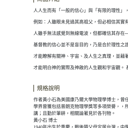
人人生而有「一般的信心」與「有限的理性」
例如：人雖眼未見過其高祖父，但必相信其實有
人雖手無法感覺到無線電波，但都確信其存在─
基督教的信心並不是盲目的，乃是合於理性之
才能瞭解有關神、宇宙、及人生之真理，並藉
才能明白神的實際及神啟的人生觀和宇宙觀。 
規格說明
作者黃小石為美國康乃爾大學物理學博士，曾任
學界曾獲包括普朗克物理學獎等多項榮譽，，所
講；且勤於筆耕，相關論著見於各刊物。
黃小石 博士
1940年出生於重慶，戰後隨父母定居台灣，