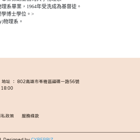
物理系畢業，1964年受洗成為基督徒。
y)物理學博士學位。>
ity)物理系。
058 │ 地址 ： 802高雄市苓雅區福德一路56號
18:00 
隱私政策
服務條款
.
Designed by
CYBERBIZ
.