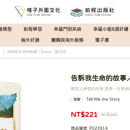
籍類型
前程學習
幸福門訓系統
幸福小組8週好禮
格外好讀
團購與海外服務
電子書
書
告訴我生命的故事／iRead／無注音
告訴我生命的故事／
聽見父神愛的呼喚 選擇一生蒙福
Tell Me the Story
道聲
NT$221
NT$260
商品編號:
P023914