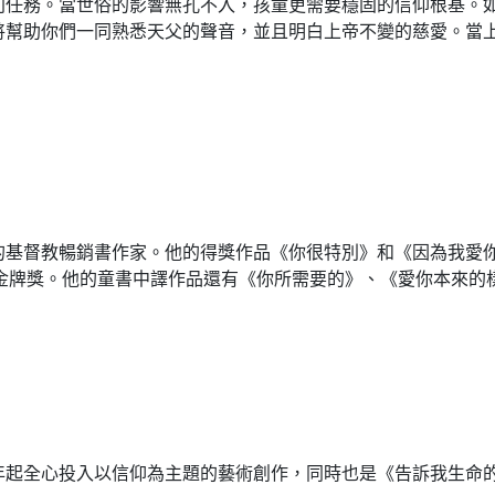
別任務。當世俗的影響無孔不入，孩童更需要穩固的信仰根基。
將幫助你們一同熟悉天父的聲音，並且明白上帝不變的慈愛。當
的基督教暢銷書作家。他的得獎作品《你很特別》和《因為我愛
A)金牌獎。他的童書中譯作品還有《你所需要的》、《愛你本來
9年起全心投入以信仰為主題的藝術創作，同時也是《告訴我生命