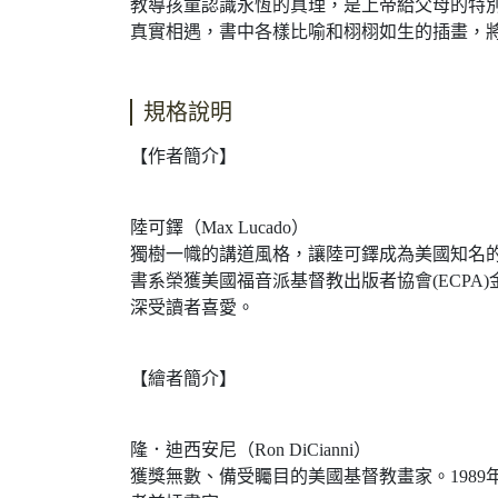
教導孩童認識永恆的真理，是上帝給父母的特
真實相遇，書中各樣比喻和栩栩如生的插畫，
規格說明
【作者簡介】
陸可鐸（Max Lucado）
獨樹一幟的講道風格，讓陸可鐸成為美國知名
書系榮獲美國福音派基督教出版者協會(ECP
深受讀者喜愛。
【繪者簡介】
隆．迪西安尼（Ron DiCianni）
獲獎無數、備受矚目的美國基督教畫家。198