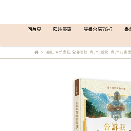
回首頁
限時優惠
雙書合購75折
書
道聲
,
★新書到
,
全部書籍
,
青少年讀物
,
青少年/童