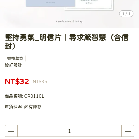
1
/
1
堅持勇氣_明信片｜尋求箴智慧（含信
封）
橄欖華宣
給好設計
NT$32
NT$35
商品編號:
CR0110L
供貨狀況:
尚有庫存