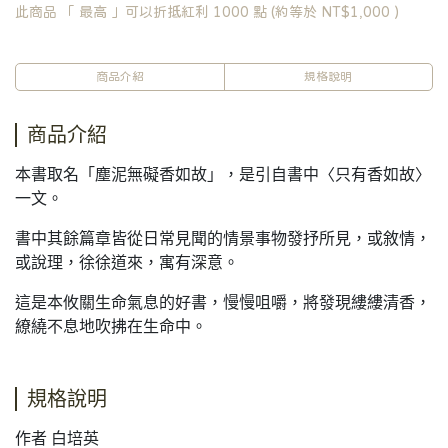
此商品 「 最高 」可以折抵紅利
1000
點 (約等於
NT$1,000
)
商品介紹
規格說明
商品介紹
本書取名「塵泥無礙香如故」，是引自書中〈只有香如故〉
一文。
書中其餘篇章皆從日常見聞的情景事物發抒所見，或敘情，
或說理，徐徐道來，寓有深意。
這是本攸關生命氣息的好書，慢慢咀嚼，將發現縷縷清香，
繚繞不息地吹拂在生命中。
規格說明
作者 白培英