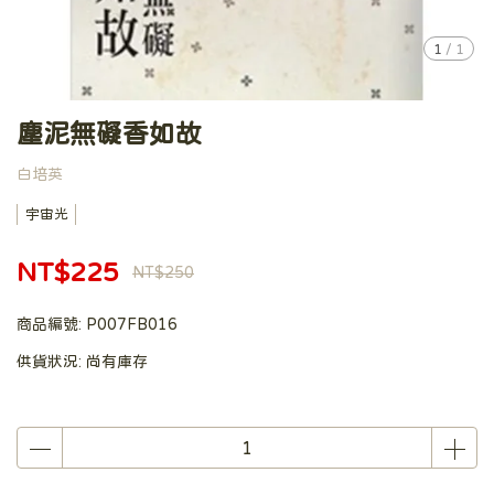
1
/
1
塵泥無礙香如故
白培英
宇宙光
NT$225
NT$250
商品編號:
P007FB016
供貨狀況:
尚有庫存