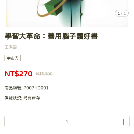
1
/
1
學習大革命：善用腦子讀好書
王秀園
宇宙光
NT$270
NT$300
商品編號:
P007HD001
供貨狀況:
尚有庫存