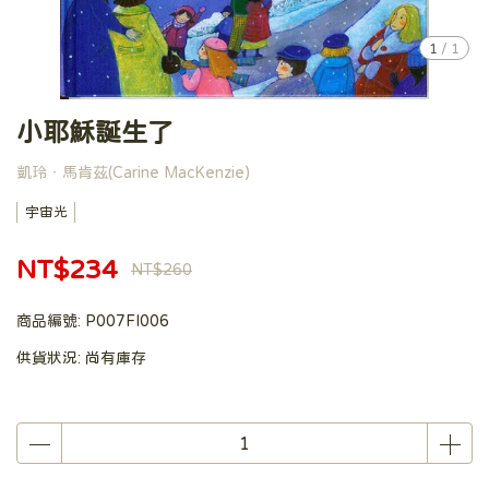
1
/
1
小耶穌誕生了
凱玲‧馬肯茲(Carine MacKenzie)
宇宙光
NT$234
NT$260
商品編號:
P007FI006
供貨狀況:
尚有庫存