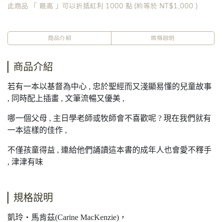
此商品 「 最高 」可以折抵紅利
1000
點 (約等於
NT$1,000
)
商品介紹
規格說明
商品介紹
若有一本以基督為中心 , 忠於聖經而又淺顯易懂的兒童故事
, 同時配上插畫 , 文筆流暢又優美 ,
哪一個父母 , 主日學老師或牧師會不喜歡呢 ? 現在我們就有
一本這樣的佳作 ,
不僅孩童得益 , 連給他們誦讀這本書的成年人也會愛不釋手
, 津津有味
規格說明
凱玲‧馬肯茲(Carine MacKenzie)，