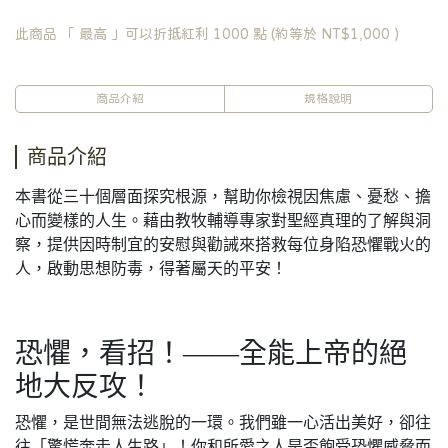
此商品 「 最高 」可以折抵紅利
1000
點 (約等於
NT$1,000
)
商品介紹
規格說明
商品介紹
本書從三十個層面探究根源，幫助你檢視因焦慮、憂愁、擔
心而變樣的人生。藉由教牧輔導專家對聖經真理的了解與洞
察，提供因時制宜的安慰與勸誡來搭救每位身陷恐懼戰火的
人，啟動思想防毒，得著屬天的平安！
恐懼，看招！——全能上帝的絕
地大反攻！
恐懼，是世間無法逃脫的一環。我們雖一心活出美好，卻往
往「驚慌奔走人生路」！你和所愛之人是否飽受恐懼威脅而