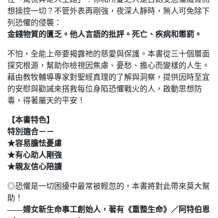
想操控一切？不管外表再剛強，夜深人靜時，無人可免除下
列恐懼的侵襲：
金錢物質的匱乏。他人言語的批評。死亡、疾病和懲罰。
不怕，全能上帝要揭露祂的慈愛與保護。本書從三十個層面
探究根源，幫助你檢視因焦慮、憂愁、擔心而變樣的人生。
藉由教牧輔導專家對聖經真理的了解與洞察，提供因時至宜
的安慰與勸誡來搭救每位身陷恐懼戰火的人，啟動思想防
毒，得著屬天的平安！
【本書特色】
特別適合－－
★容易膽怯憂慮
★有心助人剛強
★親友信心陪讀
◎恐懼是一切困擾中最常被輕忽的，本書將對此帶來莫大幫
助！
——婦女新生命事工創始人，著有《重整生命》／阿特伯恩