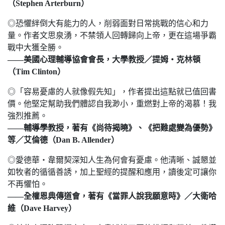
（Stephen Arterburn）
◎恐懼絆倒大有能力的人，削弱面對日常挑戰的信心和力
量。作者文思泉湧，不禁領人回轉歸向上帝，更在這場爭霸
戰中大獲全勝。
——美國心理輔導協會會長，大學教授／提姆‧克林頓
（Tim Clinton）
◎「容易憂慮的人就像假先知」，作者提出這點就已值回書
價。他堅定幫助我們體認自我渺小，重燃對上帝的渴慕！我
強烈推薦。
——輔導學教授，著有《尚待揭曉》、《把難處變為優勢》
等／艾倫德（Dan B. Allender）
◎愛德華‧韋爾契深知人生為何會有憂慮。他清晰、誠懇並
如牧者的循循善誘，加上聖經的提醒和應用，讀後定可讓你
不再懼怕。
——全權恩典傳道會，著有《當罪人說我願意時》／大衛哈
維（Dave Harvey）