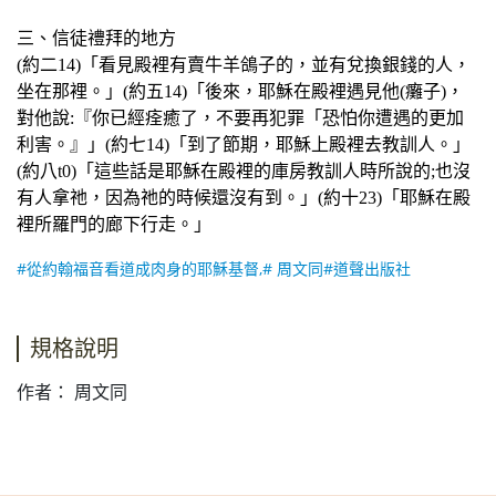
三、信徒禮拜的地方
(約二14)「看見殿裡有賣牛羊鴿子的，並有兌換銀錢的人，
坐在那裡。」(約五14)「後來，耶穌在殿裡遇見他(癱子)，
對他說:『你已經痊癒了，不要再犯罪「恐怕你遭遇的更加
利害。』」(約七14)「到了節期，耶穌上殿裡去教訓人。」
(約八t0)「這些話是耶穌在殿裡的庫房教訓人時所說的;也沒
有人拿祂，因為祂的時候還沒有到。」(約十23)「耶穌在殿
裡所羅門的廊下行走。」
#從約翰福音看道成肉身的耶穌基督,# 周文同#道聲出版社
規格說明
作者： 周文同