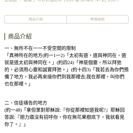
此商品 「 最高 」可以折抵紅利
1000
點 (約等於
NT$1,000
)
商品介紹
規格說明
商品介紹
一、無所不在一一不受空間的限制
「真神所在的地方(約一1一2)「太初有道，道與神同在，道
就是道太初與神同在。」(約四24)「神是個靈，所以拜弛
的，必須用心靈和誠實拜弛。」(約十四3)「我若去為你們預
備了地方，我必再來接你們到我那裡去;我在那裡，叫你們
也在那裡。」
二、信徒禱告的地方
(約一48)「拿但業對耶穌說:『你從那裡知道我呢?』耶穌回
答說:『朋力還沒有招呼你，你在無花果樹底下，我就看見
你了。』」