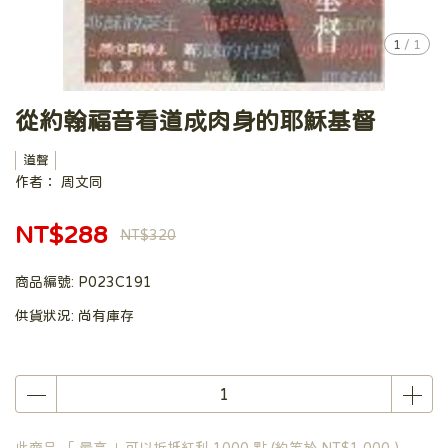
1
/
1
從約翰福音看道成肉身的耶穌基督
道聲
作者： 周文同
NT$288
NT$320
商品編號:
P023C191
供貨狀況:
尚有庫存