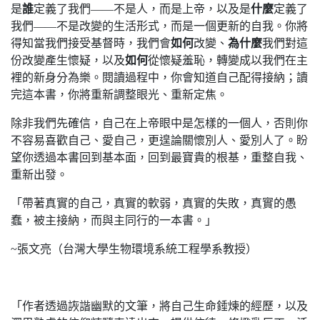
是
誰
定義了我們——不是人，而是上帝，以及是
什麼
定義了
我們——不是改變的生活形式，而是一個更新的自我。你將
得知當我們接受基督時，我們會
如何
改變、
為什麼
我們對這
份改變產生懷疑，以及
如何
從懷疑羞恥，轉變成以我們在主
裡的新身分為樂。閱讀過程中，你會知道自己配得接納；讀
完這本書，你將重新調整眼光、重新定焦。
除非我們先確信，自己在上帝眼中是怎樣的一個人，否則你
不容易喜歡自己、愛自己，更遑論關懷別人、愛別人了。盼
望你透過本書回到基本面，回到最寶貴的根基，重整自我、
重新出發。
「帶著真實的自己，真實的軟弱，真實的失敗，真實的愚
蠢，被主接納，而與主同行的一本書。」
~張文亮（台灣大學生物環境系統工程學系教授）
「作者透過詼諧幽默的文筆，將自己生命錘煉的經歷，以及