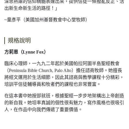
深思熟慮的信仰精髓表達出來，提供信徒一條撥亂反正、活
出新生命新生活的路徑！」
~童彥平（美國加州基督教會中心堂牧師）
規格說明
方莉恩
（
Lynne Fox
）
臨床心理師，一九九二年起於美國帕拉阿圖半島聖經教會
（Peninsula Bible Church, Palo Alto）擔任諮商牧師。她擅長
將經文運用於生活細節，因此其諮商與教學課程十分精彩，
培訓平信徒輔導員和牧者們的課程也非常豐富。
在這本書中她按部就班，根據聖經一步步地架構出上帝創造
的新自我。她坦率真誠的個性很有魅力，寫作風格也很吸引
人，在作品中向我們傳遞了重要價值。