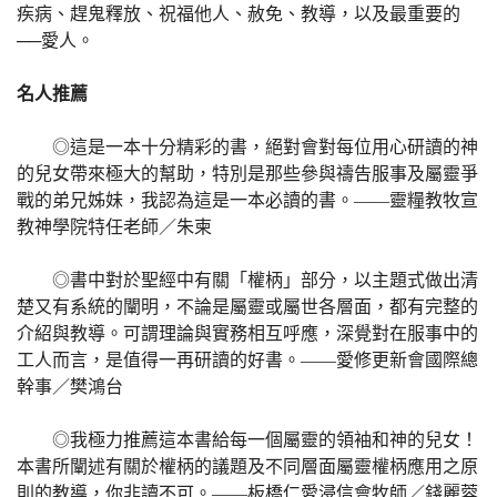
疾病、趕鬼釋放、祝福他人、赦免、教導，以及最重要的
──愛人。
名人推薦
◎這是一本十分精彩的書，絕對會對每位用心研讀的神
的兒女帶來極大的幫助，特別是那些參與禱告服事及屬靈爭
戰的弟兄姊妹，我認為這是一本必讀的書。——靈糧教牧宣
教神學院特任老師／朱柬
◎書中對於聖經中有關「權柄」部分，以主題式做出清
楚又有系統的闡明，不論是屬靈或屬世各層面，都有完整的
介紹與教導。可謂理論與實務相互呼應，深覺對在服事中的
工人而言，是值得一再研讀的好書。——愛修更新會國際總
幹事／樊鴻台
◎我極力推薦這本書給每一個屬靈的領袖和神的兒女！
本書所闡述有關於權柄的議題及不同層面屬靈權柄應用之原
則的教導，你非讀不可。——板橋仁愛浸信會牧師／錢麗蓉