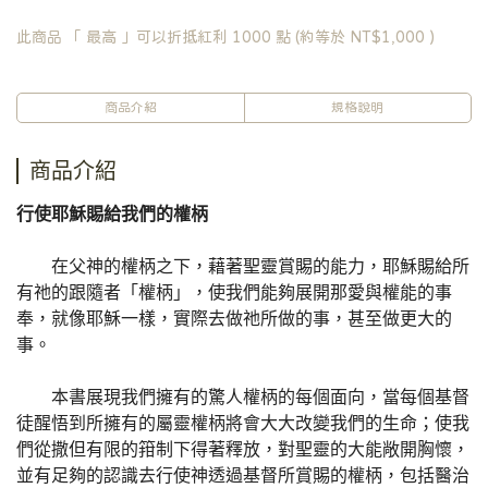
此商品 「 最高 」可以折抵紅利
1000
點 (約等於
NT$1,000
)
商品介紹
規格說明
商品介紹
行使耶穌賜給我們的權柄
在父神的權柄之下，藉著聖靈賞賜的能力，耶穌賜給所
有祂的跟隨者「權柄」，使我們能夠展開那愛與權能的事
奉，就像耶穌一樣，實際去做祂所做的事，甚至做更大的
事。
本書展現我們擁有的驚人權柄的每個面向，當每個基督
徒醒悟到所擁有的屬靈權柄將會大大改變我們的生命；使我
們從撒但有限的箝制下得著釋放，對聖靈的大能敞開胸懷，
並有足夠的認識去行使神透過基督所賞賜的權柄，包括醫治