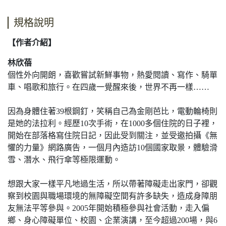
規格說明
【作者介紹】
林欣蓓
個性外向開朗，喜歡嘗試新鮮事物，熱愛閱讀、寫作、騎單
車、唱歌和旅行。在四歲一覺醒來後，世界不再一樣……
因為身體住著39根鋼釘，笑稱自己為金剛芭比，電動輪椅則
是她的法拉利。經歷10次手術，在1000多個住院的日子裡，
開始在部落格寫住院日記，因此受到關注，並受邀拍攝《無
懼的力量》網路廣告，一個月內造訪10個國家取景，體驗滑
雪、潛水、飛行傘等極限運動。
想跟大家一樣平凡地過生活，所以帶著障礙走出家門，卻觀
察到校園與職場環境的無障礙空間有許多缺失，造成身障朋
友無法平等參與。2005年開始積極參與社會活動，走入偏
鄉、身心障礙單位、校園、企業演講，至今超過200場，與6