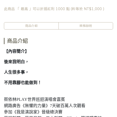
此商品 「 最高 」可以折抵紅利
1000
點 (約等於
NT$1,000
)
商品介紹
規格說明
商品介紹
【內容簡介】
後來我明白，
人生很多事，
不用靠腳也能做到！
蔡依林PLAY世界巡迴演唱會嘉賓
網路廣告《無懼的力量》7天破百萬人次觀看
參加《我是演說家》晉級總決賽