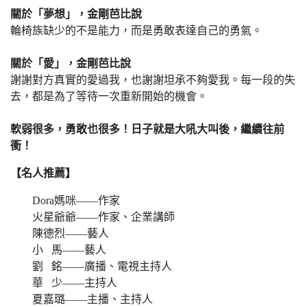
關於「夢想」，金剛芭比說
輪椅族缺少的不是能力，而是勇敢表達自己的勇氣。
關於「愛」，金剛芭比說
謝謝對方真實的愛過我，也謝謝坦承不夠愛我。每一段的失
去，都是為了等待一次重新開始的機會。
軟弱很多，勇敢也很多！日子就是大吼大叫後，繼續往前
衝！
【名人推薦】
Dora媽咪——作家
火星爺爺——作家、企業講師
陳德烈——藝人
小 馬——藝人
劉 銘——廣播、電視主持人
華 少——主持人
夏嘉璐——主播、主持人