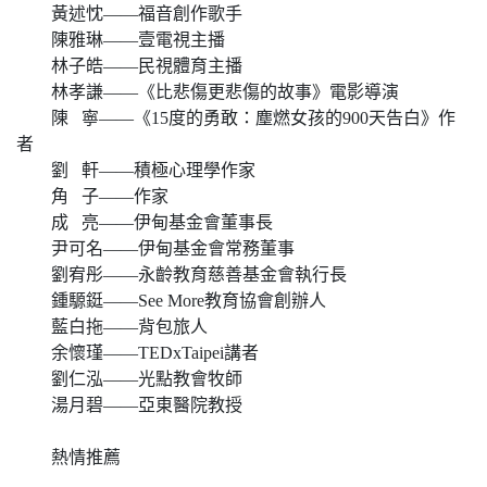
黃述忱——福音創作歌手
陳雅琳——壹電視主播
林子皓——民視體育主播
林孝謙——《比悲傷更悲傷的故事》電影導演
陳 寧——《15度的勇敢：塵燃女孩的900天告白》作
者
劉 軒——積極心理學作家
角 子——作家
成 亮——伊甸基金會董事長
尹可名——伊甸基金會常務董事
劉宥彤——永齡教育慈善基金會執行長
鍾騵鋌——See More教育協會創辦人
藍白拖——背包旅人
余懷瑾——TEDxTaipei講者
劉仁泓——光點教會牧師
湯月碧——亞東醫院教授
熱情推薦