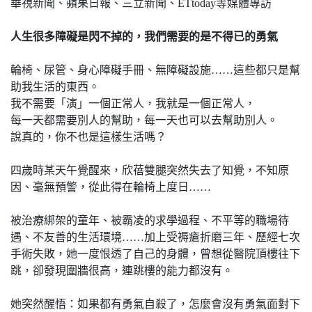
華視新聞、蘋果日報、三立新聞、ETtoday等媒體專訪
人生很多障礙是閃不掉的，我們需要的是不得已的勇氣
輪椅、尿管、身心障礙手冊、無障礙設施……這些都只是幫
助我生活的東西。
我不需要「演」一個正常人，我就是一個正常人，
每一天都需要別人的幫助，每一天也可以去幫助別人。
說真的，你不也是這樣生活嗎？
四歲時某天午覺醒來，欣蓓雙腿突然失去了知覺，不知原
因、毫無預警，從此得在輪椅上度日……
被治療綁架的童年、被霸凌的求學過程、不平等的職場待
遇、不友善的生活環境……加上受褥瘡折磨三年、歷經七次
手術失敗，她一度恨透了自己的身體，曾想從醫院頂樓往下
跳，卻發現圍牆很高，連跳樓的能力都沒有。
她突然醒悟：如果都有勇氣自殺了，怎麼會沒有勇氣面對下