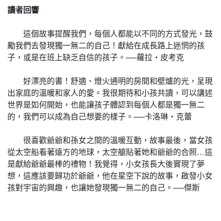
讀者回響
這個故事提醒我們，每個人都能以不同的方式發光，鼓
勵我們去發現獨一無二的自己！獻給在成長路上迷惘的孩
子，或是在班上缺乏自信的孩子。──蘿拉‧皮考克
好漂亮的書！舒適、燈火通明的房間和壁爐的光，呈現
出家庭的溫暖和家人的愛。我很期待和小孩共讀，可以講述
世界是如何開始，也能讓孩子體認到每個人都是獨一無二
的，我們可以成為自己想要的樣子。──卡洛琳‧克蕾
很喜歡爺爺和孫女之間的溫暖互動，故事最後，當女孩
從太空船看著遠方的地球，太空艙貼著她和爺爺的合照…這
是獻給爺爺最棒的禮物！我覺得，小女孩長大後實現了夢
想，這應該要歸功於爺爺，他在星空下說的故事，啟發小女
孩對宇宙的興趣，也讓她發現獨一無二的自己。──傑斯