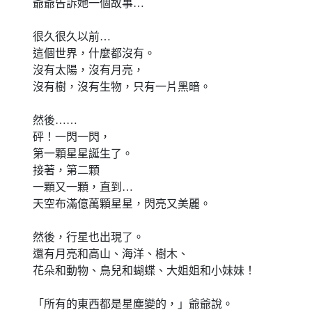
爺爺告訴她一個故事…
很久很久以前…
這個世界，什麼都沒有。
沒有太陽，沒有月亮，
沒有樹，沒有生物，只有一片黑暗。
然後……
砰！一閃一閃，
第一顆星星誕生了。
接著，第二顆
一顆又一顆，直到…
天空布滿億萬顆星星，閃亮又美麗。
然後，行星也出現了。
還有月亮和高山、海洋、樹木、
花朵和動物、鳥兒和蝴蝶、大姐姐和小妹妹！
「所有的東西都是星塵變的，」爺爺說。