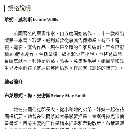
規格說明
珍妮．威利斯Jeanne Willis
英國著名的童書作家，自五歲開始寫作，二十一歲就出
版第一本書。珍妮．威利斯曾從事廣告傳播業。有不少電
視、電影、廣告作品，現在是全職的作家及編劇。至今已累
積300餘本創作，包括童詩、繪本和少年小說，也替兒童節
目編寫劇本。興趣是園藝、讀書、蒐集毛毛蟲。她目前和先
生以及兩個孩子定居於英國倫敦。作品有《蝌蚪的諾言》。
繪者簡介
布萊恩妮‧梅‧史密斯Briony May Smith
她在英國伯克郡長大，從小和她的弟弟、妹妹一起在花
園裡玩耍。她曾在法爾茅斯大學學習插畫，並獲得麥克米倫
童書獎。目前主要的工作是繪本插畫和帶狗散步。布萊恩妮