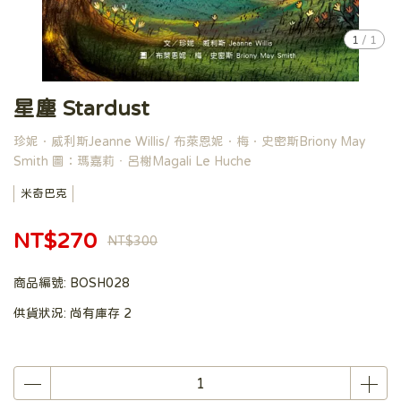
1
/
1
星塵 Stardust
珍妮．威利斯Jeanne Willis/ 布萊恩妮．梅．史密斯Briony May
Smith 圖：瑪嘉莉‧呂榭Magali Le Huche
米奇巴克
NT$270
NT$300
商品編號:
BOSH028
供貨狀況:
尚有庫存 2