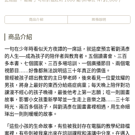
此商品 「 最高 」可以折抵紅利
1000
點 (約等於
NT$1,000
)
商品介紹
規格說明
商品介紹
一句在少年時看似天方夜譚的一席話，就這麼預言著劉清彥
的人生──成為孩子的陪伴者與教育者。五個讀書會、三百
多本書、七個國家、三百多場培訓、一個廣播節目、兩個電
視節目……好像都無法說明這三十年真正的價值。
曾經被孩子趕出教室的主日學老師，後來看見一位愛炫耀的
男孩，將身上最好的東西分給癌症病童；每天晚上陪伴對功
課漫不經心的孩子晚禱，最後他考上第一志願；唸一則圖畫
故事，影響小女孩重新學琴並一生走上音樂之路……三十年
時光、兩百多個孩子，與劉清彥在圖畫書裡相遇，用生命細
琢出一則則暖暖的故事。
「這些小孩的生命故事，有些被我封存在電腦的教學紀錄檔
案裡，有些則被我拿出來在培訓課程和演講中分享。在邁入