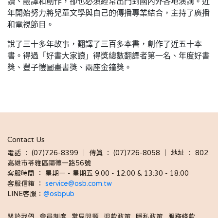
讀、翻譯和創作，卻也必須經常出門到國內外各地演講。近
年開始努力將兒童文學與自己的傳播專業結合，主持了廣播
和電視節目。
說了三十多年故事，翻譯了三百多本書，創作了近五十本
書。得過「好書大家讀」得獎總數翻譯者第一名、年度好書
獎、豐子愷圖畫書獎、兩座金鐘獎。
Contact Us
電話 ： (07)726-8399 │ 傳真 ： (07)726-8058 │ 地址 ： 802
高雄市苓雅區福德一路56號
客服時間 ： 星期一 - 星期五 9:00 - 12:00 & 13:30 - 18:00 
客服信箱 ： 
service@osb.com.tw 
LINE客服：
@osbpub
關於我們
會員制度
常見問題
退款政策
隱私政策
服務條款