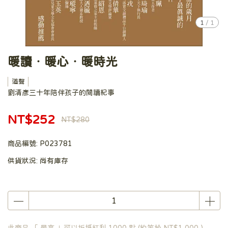
1
/
1
暖讀‧暖心‧暖時光
道聲
劉清彥三十年陪伴孩子的閱讀紀事
NT$252
NT$280
商品編號:
P023781
供貨狀況:
尚有庫存