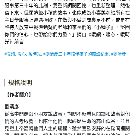
服事第三十年的此刻，我重新調閱回憶，也重新整理，然後
寫下來。但願這些小孩的故事，也能成為小喜鵲啣給所有在
主日學服事上遭遇挫敗，在做與不做之間裹足不前，或是在
堅持與放棄中擺盪猶疑的老師和家長們的『小種子』，堅固
你們的信心，也帶給你們力量。」摘自《暖讀‧暖心‧暖時
光》前言
#暖讀, 暖心, 暖時光, #劉清彥三十年陪伴孩子的閱讀紀事, #劉清彥
規格說明
【作者簡介】
劉清彥
從高中開始跟小朋友說故事，期間不斷看見閱讀和故事對他
們的思考啟發，也陪伴他們一起經歷生命的高山低谷，並且
見證上帝翻轉他們人生的過程。雖然喜歡安靜的在房間裡閱