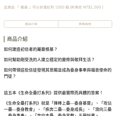
此商品 「 最高 」可以折抵紅利
1000
點 (約等於
NT$1,000
)
商品介紹
規格說明
商品介紹
如何建造初信者的屬靈根基？
如何幫助剛受洗的人建立穩定的靈修與敬拜生活？
如何帶領這些信徒發現其恩賜並成為委身事奉與福音使命的
門徒？
這五本《生命全壘打系列》提供最實際而具體的答案！
《生命全壘打系列》就是「揮棒上壘—委身基督」、「攻佔
一壘—委身教會」、「疾奔二壘—委身成長」、「滑向三壘
—委身事奉」、「奔向本壘—委身宣教」五冊好書。