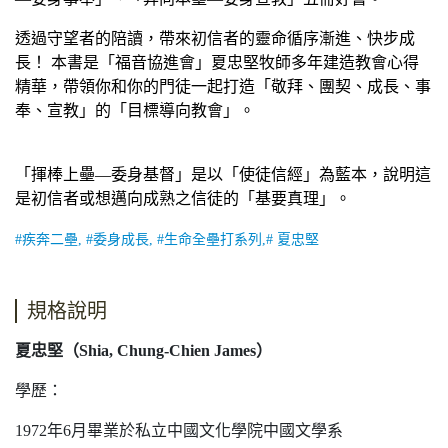
透過守望者的陪讀，帶來初信者的靈命循序漸進、快步成
長！ 本書是「福音協進會」夏忠堅牧師多年建造教會心得
精華，帶領你和你的門徒一起打造「敬拜、團契、成長、事
奉、宣教」的「目標導向教會」。
「揮棒上壘—委身基督」是以「使徒信經」為藍本，說明這
是初信者或想邁向成熟之信徒的「基要真理」
。
#疾奔二壘, #委身成長, #生命全壘打系列,# 夏忠堅
規格說明
夏忠堅（Shia, Chung-Chien James）
學歷：
1972年6月畢業於私立中國文化學院中國文學系