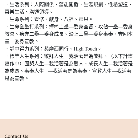
．生活系列：人際關係、潛能開發、生涯規劃、性格塑造、
喜樂生活、溝通領導。
．生命系列：靈修、獻身、八福、靈果。
．生命全壘打系列：揮棒上壘—委身基督、攻佔一壘—委身
教會、疾奔二壘—委身成長、滑上三壘—委身事奉、奔回本
壘—委身宣教。
．靜中得力系列：與摩西同行、High Touch。
．標竿人生系列：敬拜人生—我活著是為敬拜、（以下計畫
寫作中）團契人生—我活著是為愛人、成長人生—我活著是
為成長、事奉人生 —我活著是為事奉、宣教人生—我活著
是為宣教。
Contact Us