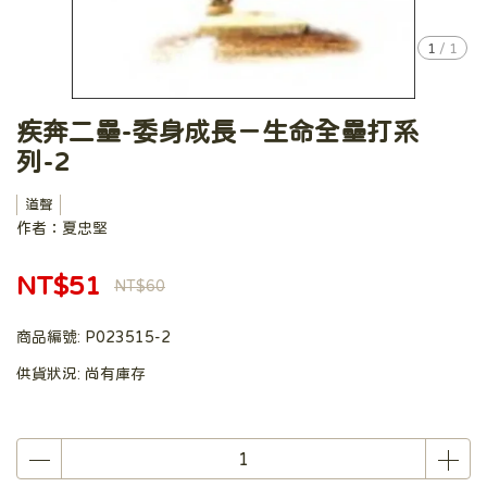
1
/
1
疾奔二壘-委身成長－生命全壘打系
列-2
道聲
作者：夏忠堅
NT$51
NT$60
商品編號:
P023515-2
供貨狀況:
尚有庫存