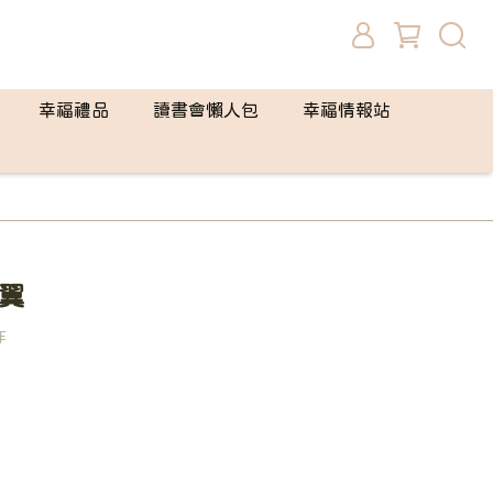
幸福禮品
讀書會懶人包
幸福情報站
翼
作