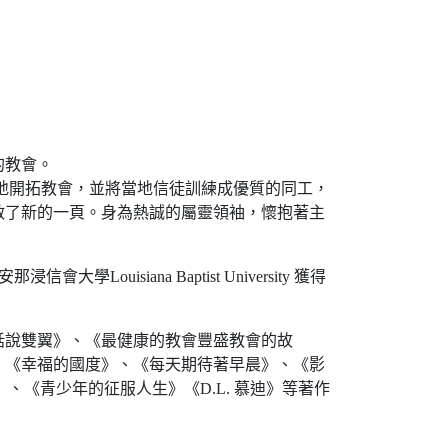
的教會。
各地開拓教會，並將當地信徒訓練成優質的同工，
啟了新的一頁。身為熱誠的屬靈領袖，懷抱著主
uisiana Baptist University 獲得
話說雙翼》、《最健康的教會豐盛教會的故
、《幸福的國度》、《每天期待著早晨》、《影
、《青少年的征服人生》《D.L. 慕迪》等著作