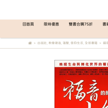
回首頁
限時優惠
雙書合購75折
書
出版社
,
教會建造
,
道聲
,
信仰生活
,
全部書籍
福