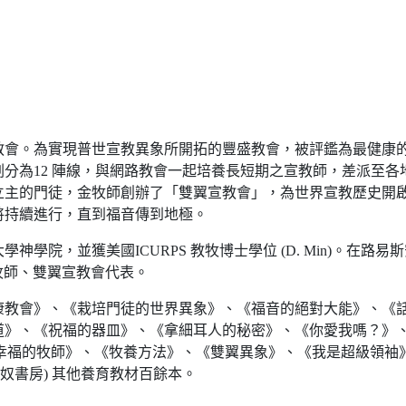
教會。為實現普世宣教異象所開拓的豐盛教會，被評鑑為最健康
分為12 陣線，與網路教會一起培養長短期之宣教師，差派至
立主的門徒，金牧師創辦了「雙翼宣教會」，為世界宣教歷史開
將持續進行，直到福音傳到地極。
美國ICURPS 教牧博士學位 (D. Min)。在路易斯安那浸信會大學Lo
任牧師、雙翼宣教會代表。
康教會》、《栽培門徒的世界異象》、《福音的絕對大能》、《
道》、《祝福的器皿》、《拿細耳人的秘密》、《你愛我嗎？》
為幸福的牧師》、《牧養方法》、《雙翼異象》、《我是超級領袖》
喇奴書房) 其他養育教材百餘本。