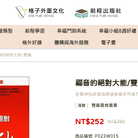
籍類型
前程學習
幸福門訓系統
幸福小組8週好禮
格外好讀
團購與海外服務
電子書
音的絕對大能/雙翼
福音的絕對大能/雙
金聖坤牧師建造健康教會系列著
雙翼養育叢書
道聲
NT$252
NT$280
商品編號:
P023W015