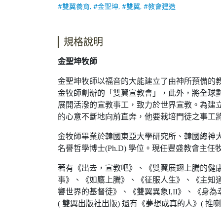
#雙翼養育, #金聖坤, #雙翼, #教會建造
規格說明
金聖坤牧師
金聖坤牧師以福音的大能建立了由神所預備的
金牧師創辦的「雙翼宣教會」，此外，將全球劃
展開活潑的宣教事工，致力於世界宣教。為建
的心意不斷地向前直奔，他要栽培門徒之事工
金牧師畢業於韓國東亞大學研究所、韓國總神大學神學院，並獲
名譽哲學博士(Ph.D) 學位。現任豐盛教會主
著有《出去，宣教吧》、《雙翼展翅上騰的健
事》、《如鷹上騰》、《征服人生》、《主知
響世界的基督徒》、《雙翼異象I,II》、《身
( 雙翼出版社出版) 還有《夢想成真的人》( 推