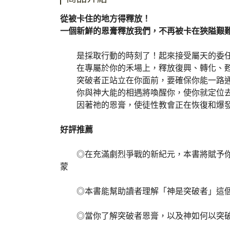
從被卡住的地方得釋放！
一個新鮮的恩膏釋放我們，不再被卡在狹隘艱
是採取行動的時刻了！起來接受屬天的委任
在專屬於你的禾場上，釋放復興、轉化、甦
突破者正站立在你面前，要確保你能一路通
你與神大能的相遇將喚醒你，使你就定位去
因著祂的恩膏，使徒性教會正在恢復和爆發
好評推薦
◎在充滿劇烈爭戰的新紀元，本書將賦予你所
蒙
◎本書能幫助讀者理解「神是突破者」這個觀
◎當你了解突破者恩膏，以及神如何以突破者