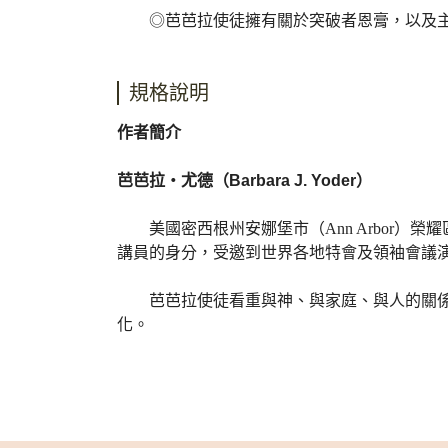
◎芭芭拉使徒擁有關於突破者恩膏，以及主如何
規格說明
作者簡介
芭芭拉‧尤德（Barbara J. Yoder）
美國密西根州安娜堡市（Ann Arbor）榮耀區域使徒
講員的身分，受邀到世界各地特會及領袖會議
芭芭拉使徒看重與神、與家庭、與人的關係，
化。