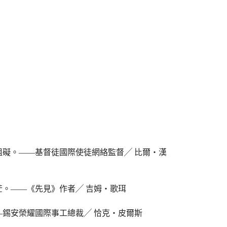
礙。——基督徒國際使徒網絡監督╱ 比爾‧漢
。——《先見》作者╱ 吉姆‧歌珥
錫安榮耀國際事工總裁╱ 恰克‧皮爾斯