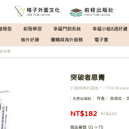
籍類型
前程學習
幸福門訓系統
幸福小組8週好禮
格外好讀
團購與海外服務
電子書
者恩膏
突破者恩膏
打通得勝的道路！／The Breaker A
作者： 芭芭拉‧尤德 
天恩出版社
NT$182
NT$230
商品編號:
01-I-75