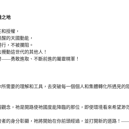
難之地
和授權，
醒的天國動能，
行，不被攔阻。
攪動這世代的其他人！
——勇敢進取、不斷前進的屬靈精軍！
需要的理解和工具，去突破每一個個人和集體轉化所遇見的阻
念，祂是開路使祂國度能降臨的那位，即使環境看來希望渺茫
的身分彰顯，祂將開始在你前頭經過，並打開新的道路！——