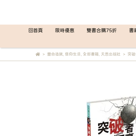
回首頁
限時優惠
雙書合購75折
書
靈命造就
,
信仰生活
,
全部書籍
,
天恩出版社
突破