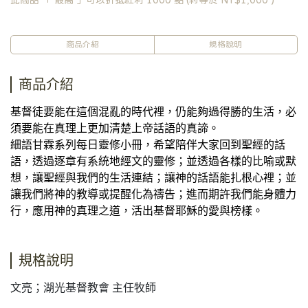
此商品 「 最高 」可以折抵紅利
1000
點 (約等於
NT$1,000
)
商品介紹
規格說明
商品介紹
基督徒要能在這個混亂的時代裡，仍能夠過得勝的生活，必
須要能在真理上更加清楚上帝話語的真諦。
細語甘霖系列每日靈修小冊，希望陪伴大家回到聖經的話
語，透過逐章有系統地經文的靈修；並透過各樣的比喻或默
想，讓聖經與我們的生活連結；讓神的話語能扎根心裡；並
讓我們將神的教導或提醒化為禱告；進而期許我們能身體力
行，應用神的真理之道，活出基督耶穌的愛與榜樣。
規格說明
文亮；湖光基督教會 主任牧師