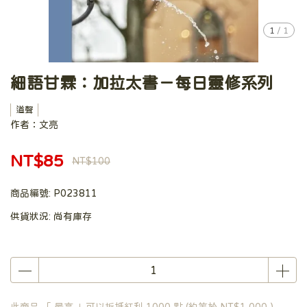
1
/
1
細語甘霖：加拉太書－每日靈修系列
道聲
作者：文亮
NT$85
NT$100
商品編號:
P023811
供貨狀況:
尚有庫存