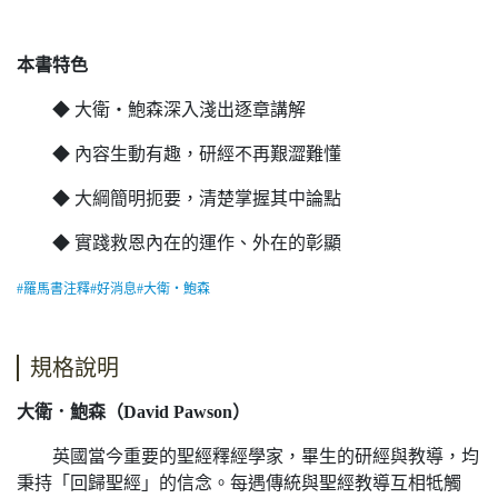
本書特色
◆ 大衛‧鮑森深入淺出逐章講解
◆ 內容生動有趣，研經不再艱澀難懂
◆ 大綱簡明扼要，清楚掌握其中論點
◆ 實踐救恩內在的運作、外在的彰顯
#羅馬書注釋#好消息#大衛‧鮑森
規格說明
大衛．鮑森（David Pawson）
英國當今重要的聖經釋經學家，畢生的研經與教導，均
秉持「回歸聖經」的信念。每遇傳統與聖經教導互相牴觸