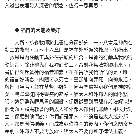
入淺出表達發人深省的觀念，值得一思再思。
◆ 福音的大能及美好
大衛‧鮑森牧師將此書信分兩部分：一～八章是神內在
動工的救恩，九～十六章則是神在外彰顯的救恩。他指出：
「救恩是內在動工與外在彰顯的結合，是神的行動與我的行
動結合，除非祂先在我裡面動工，否則我無法彰顯出來。」
書信裡充斥著神的福音和義，在在告訴我們所信的是，唯一
的福音好消息。肉體可以死亡，靈卻能向罪死，向神永活，
與祂同坐席，並在基督耶穌裡，因著聖靈證明我們是神的兒
女，與眾聖徒同得豐盛的產業。猶太人和外邦人的關係緊
張，這是整卷羅馬書的關鍵，保羅從頭到尾都在設法解決這
個問題。羅馬教會的猶太人和外邦人都相信耶穌，卻彼此對
立，保羅對他們說：你們都是罪人，不論是猶太人或外邦
人，都是因信稱義，而成為亞伯拉罕的後裔，你們之間沒有
差別，外邦人不要再放縱，猶太人不要再死守律法主義。