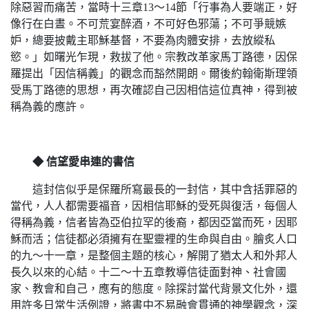
除惡習而痛苦，當時十三章13～14節「行事為人要端正，好
像行在白晝。不可荒宴醉酒，不可好色邪蕩；不可爭競嫉
妒，總要披戴主耶穌基督，不要為肉體安排，去放縱私
慾。」如曙光乍現，救拔了他。宗教改革家馬丁路德，因保
羅提出「因信稱義」的觀念而豁然開朗。爾後約翰衛斯理領
受馬丁路德的思想，再次確認自己因相信這位真神，得到被
稱為義的應許。
◆ 信望愛串連的書信
這封信似乎是保羅所寫最長的一封信，其中含括罪惡的
當代，人人都需要福音，因相信耶穌的受死與復活，每個人
得稱為義，信者皆為亞伯拉罕的後裔，都因亞當而死，因耶
穌而活；信徒都必須擁有在聖靈裡的生命與自由。膾炙人口
的九～十一章，是整個主題的核心，解開了猶太人和外邦人
長久以來的心結。十二～十五章教導信徒面對神、社會國
家、教會和自己，應有的態度。除探討當代背景文化外，還
用許多日常生活例證，將書中不易融會貫通的神學觀念，深