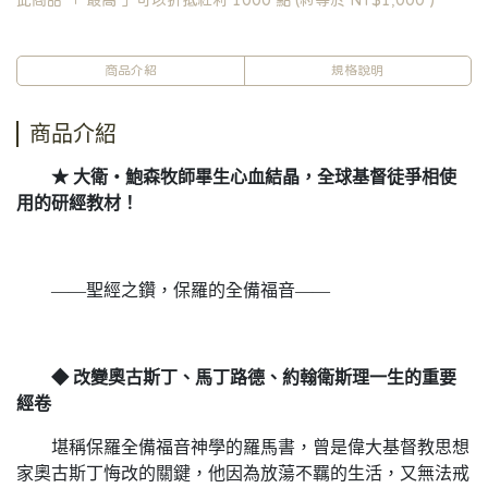
此商品 「 最高 」可以折抵紅利
1000
點 (約等於
NT$1,000
)
商品介紹
規格說明
商品介紹
★ 大衛‧鮑森牧師畢生心血結晶，全球基督徒爭相使
用的研經教材！
——聖經之鑽，保羅的全備福音——
◆ 改變奧古斯丁、馬丁路德、約翰衛斯理一生的重要
經卷
堪稱保羅全備福音神學的羅馬書，曾是偉大基督教思想
家奧古斯丁悔改的關鍵，他因為放蕩不羈的生活，又無法戒