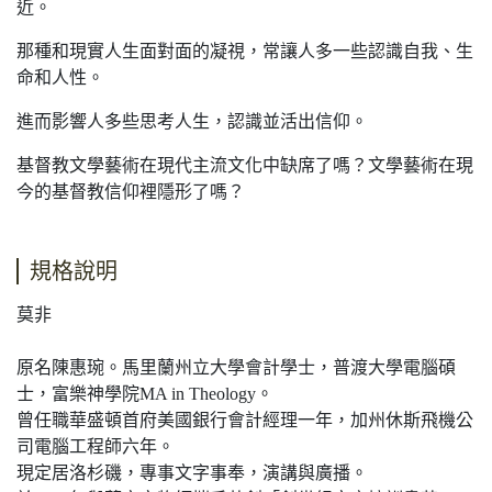
近。
那種和現實人生面對面的凝視，常讓人多一些認識自我、生
命和人性。
進而影響人多些思考人生，認識並活出信仰。
基督教文學藝術在現代主流文化中缺席了嗎？文學藝術在現
今的基督教信仰裡隱形了嗎？
規格說明
莫非
原名陳惠琬。馬里蘭州立大學會計學士，普渡大學電腦碩
士，富樂神學院MA in Theology。
曾任職華盛頓首府美國銀行會計經理一年，加州休斯飛機公
司電腦工程師六年。
現定居洛杉磯，專事文字事奉，演講與廣播。