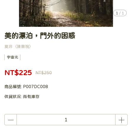
1
/
1
美的漂泊，門外的困惑
莫非〈陳惠琬〉
宇宙光
NT$225
NT$250
商品編號:
P007DC008
供貨狀況:
尚有庫存