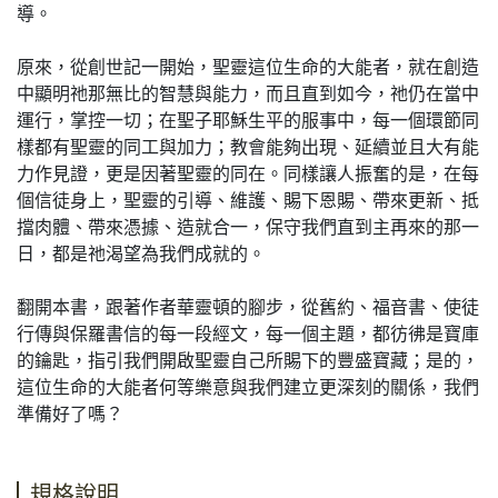
導。
原來，從創世記一開始，聖靈這位生命的大能者，就在創造
中顯明祂那無比的智慧與能力，而且直到如今，祂仍在當中
運行，掌控一切；在聖子耶穌生平的服事中，每一個環節同
樣都有聖靈的同工與加力；教會能夠出現、延續並且大有能
力作見證，更是因著聖靈的同在。同樣讓人振奮的是，在每
個信徒身上，聖靈的引導、維護、賜下恩賜、帶來更新、抵
擋肉體、帶來憑據、造就合一，保守我們直到主再來的那一
日，都是祂渴望為我們成就的。
翻開本書，跟著作者華靈頓的腳步，從舊約、福音書、使徒
行傳與保羅書信的每一段經文，每一個主題，都彷彿是寶庫
的鑰匙，指引我們開啟聖靈自己所賜下的豐盛寶藏；是的，
這位生命的大能者何等樂意與我們建立更深刻的關係，我們
準備好了嗎？
規格說明