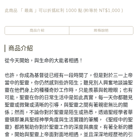
此商品 「 最高 」可以折抵紅利
1000
點 (約等於
NT$1,000
)
商品介紹
規格說明
商品介紹
從今天開始，與生命的大能者相遇！
也許，你成為基督徒已經有一段時間了，但是對於三一上帝
當中的聖靈，你仍然感到些許陌生；聽見別人興奮地談論聖
靈在他們身上的種種奇妙工作時，只能羨慕與乾瞪眼；也有
可能，聖靈在你的日常生活中是如此真實，每一天你都聽見
聖靈或微聲或清晰的引導，與聖靈之間有著親密無比的關
係；然而，不論你對於聖靈是陌生或熟悉，透過聖經學者華
靈頓那兼具聖經神學角度與生活實踐的筆觸，《聖經中的聖
靈》都將幫助你對於聖靈工作的深度與廣度，有著全新的體
會，開始與聖靈上帝面對面地相遇，並且深深地經歷祂的引