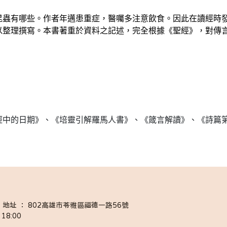
昆蟲有哪些。作者年邁患重症，醫囑多注意飲食。因此在讀經時
以整理撰寫。本書著重於資料之記述，完全根據《聖經》，對傳
經中的日期》、《培靈引解羅馬人書》、《箴言解讀》、《詩篇
058 │ 地址 ： 802高雄市苓雅區福德一路56號
18:00 