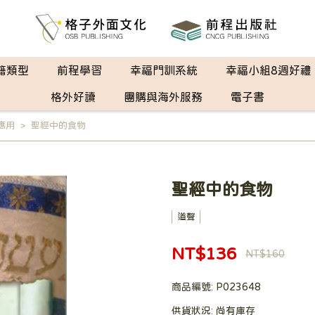
籍類型
前程學習
幸福門訓系統
幸福小組8週好禮
格外好讀
團購與海外服務
電子書
應用
聖經中的食物
聖經中的食物
道聲
NT$136
NT$160
商品編號:
P023648
供貨狀況:
尚有庫存