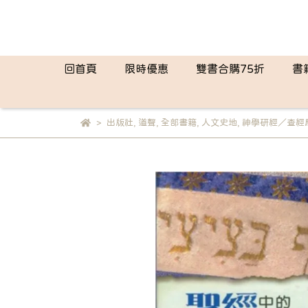
回首頁
限時優惠
雙書合購75折
書
出版社
,
道聲
,
全部書籍
,
人文史地
,
神學研經／查經