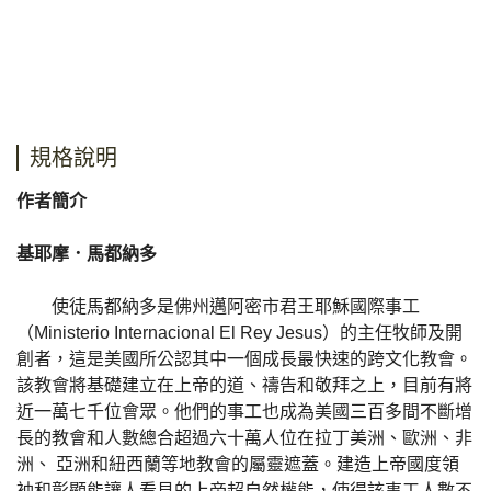
規格說明
作者簡介
基耶摩．馬都納多
使徒馬都納多是佛州邁阿密市君王耶穌國際事工
（Ministerio Internacional El Rey Jesus）的主任牧師及開
創者，這是美國所公認其中一個成長最快速的跨文化教會。
該教會將基礎建立在上帝的道、禱告和敬拜之上，目前有將
近一萬七千位會眾。他們的事工也成為美國三百多間不斷增
長的教會和人數總合超過六十萬人位在拉丁美洲、歐洲、非
洲、 亞洲和紐西蘭等地教會的屬靈遮蓋。建造上帝國度領
袖和彰顯能讓人看見的上帝超自然權能，使得該事工人數不