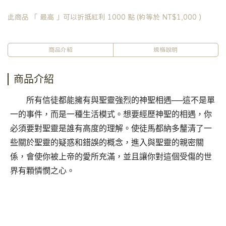
此商品 「 最高 」可以折抵紅利
1000
點 (約等於
NT$1,000
)
商品介紹
規格說明
商品介紹
所有信徒都能擁有與聖靈強烈的神聖相遇──這不是單
一的事件，而是一種生活模式。想要經歷神聖的相遇，你
必須要對聖靈是誰有高度的理解。使徒馬都納多釐清了一
些關於聖靈的疑惑和錯誤的概念，進入與聖靈的親密關
係，會使你被上帝的愛所充滿，並且讓你對這個受傷的世
界有顆憐憫之心。