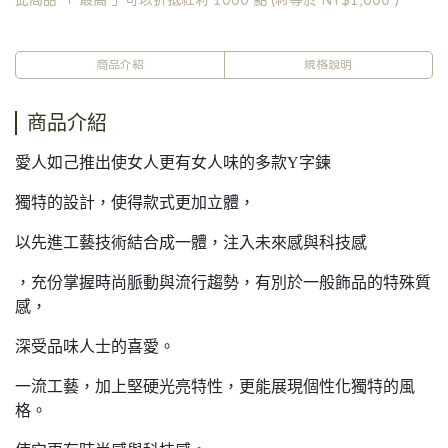
此商品 「 最高 」可以折抵紅利
1000
點 (約等於
NT$1,000
)
商品介紹
規格說明
商品介紹
愛人如己推出使女人更有女人味的多款Y字鍊
獨特的設計，使得款式更加立體，
以先進工藝技術結合成一體，注入未來感與科技感
，充份掌握時尚脈動與流行趨勢，有別於一般飾品的特殊質
感，
深受品味人士的喜愛。
一流工藝，加上堅硬光亮特性，更能展現個性化獨特的風
格。