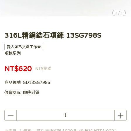
1
/
1
316L精鋼鋯石項鍊 13SG798S
愛人如己文創工作室
項鍊系列
NT$620
NT$690
商品編號:
GD13SG798S
供貨狀況:
即將到貨