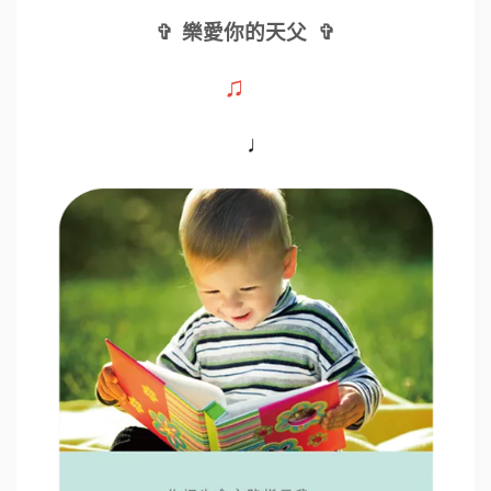
✞
樂愛你的天父
✞
♫
♩