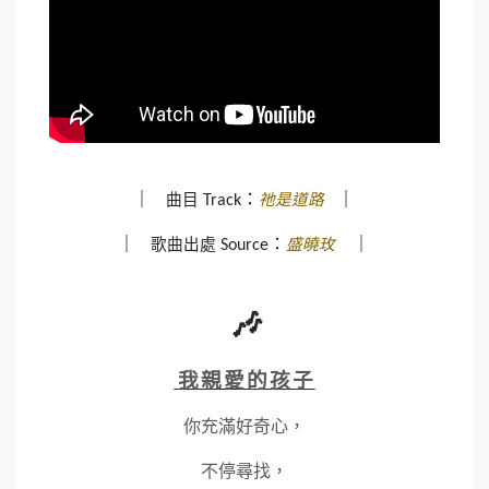
┃
：
┃
曲目
祂是道路
Track
┃
：
┃
歌曲出處
盛曉玫
Source
🎶
我親愛的孩子
你充滿好奇心，
不停尋找，