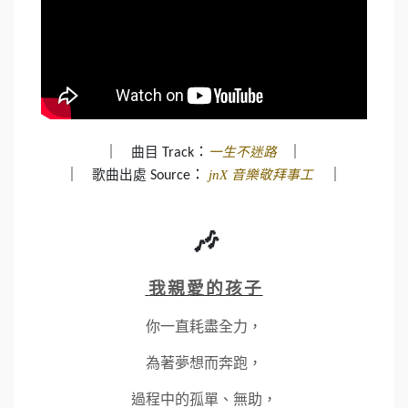
┃
：
┃
曲目
一生不迷路
Track
┃
：
┃
歌曲出處
jnX 音樂敬拜事工
Source
🎶
我親愛的孩子
你一直耗盡全力，
為著夢想而奔跑，
過程中的孤單、無助，