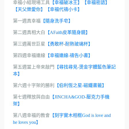
幸福小組現場工具
【幸福破冰王】
【幸福密語】
【天父樂愛你】
【幸福代禱小卡】
第一週真幸福
【隨身洗手皂】
第二週真相大白
【AFaith皮革隨身鏡】
第三週萬世巨星
【勇敢杯-耐熱玻璃杯】
第四週幸福連線
【幸福連線-禱告小書】
第五週當上帝來敲門
【尋找尋見-燙金字體藍色筆記
本】
第六週十字架的勝利
【伯利恆之星-磁鐵書籤】
第七週釋放與自由
【JINCHA&GOD-壓克力手機
架】
第八週幸福的教會
【刻字實木相框God is love and
he loves you】