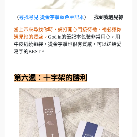
（
尋找尋見-燙金字體藍色筆記本
）—
找到我遇見祢
當上帝來尋找你時，請打開心門接待祂，祂必讓你
遇見祂的豐盛。
God in的筆記本包裝非常用心，用
牛皮紙繞繩袋，燙金字體也很有質感，可以送給愛
寫字的BEST。
第六週：十字架的勝利