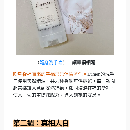
（
隨身洗手皂
）—
讓幸福相隨
盼望從神而來的幸福常常伴隨著你。
Lumen的洗手
皂使用天然精油，共六種香味可供挑選，每一款聞
起來都讓人感到安然舒適，如同浸泡在神的愛裡，
使人一切的重擔都脫落，進入到祂的安息。
第二週：真相大白