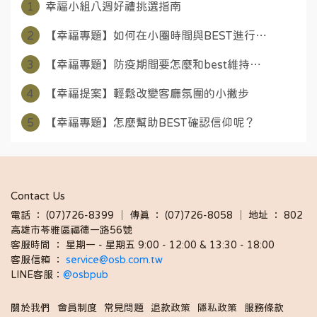
1
幸福小組八週好禮挑選指南
2
【幸福專題】如何在小圈時間與BEST進行⋯
3
【幸福專題】防疫期間要怎麼和best維持⋯
4
【幸福提案】輕鬆改變客廳氛圍的小撇步
5
【幸福專題】怎麼幫助BEST確認信仰呢？
Contact Us
電話 ： (07)726-8399 │ 傳真 ： (07)726-8058 │ 地址 ： 802
高雄市苓雅區福德一路56號
客服時間 ： 星期一 - 星期五 9:00 - 12:00 & 13:30 - 18:00 
客服信箱 ： 
service@osb.com.tw 
LINE客服：
@osbpub
關於我們
會員制度
常見問題
退款政策
隱私政策
服務條款