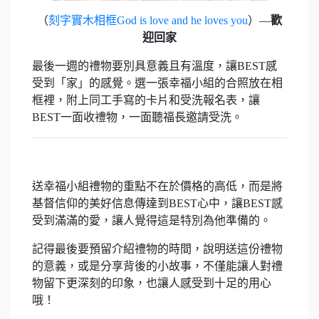
（
刻字實木相框God is love and he loves you
）—
歡
迎回家
最後一週的禮物要別具意義且有溫度，讓BEST感
受到「家」的感覺。選一張幸福小組的合照放在相
框裡，附上同工手寫的卡片和受洗報名表，讓
BEST一面收禮物，一面聽福長邀請受洗。
送幸福小組禮物的重點不在於價格的高低，而是將
基督信仰的美好信息傳達到BEST心中，讓BEST感
受到滿滿的愛，讓人覺得這是特別為他準備的。
記得最後要預留介紹禮物的時間，說明送這份禮物
的意義，或是分享背後的小故事，不僅能讓人對禮
物留下更深刻的印象，也讓人感受到十足的用心
哦！