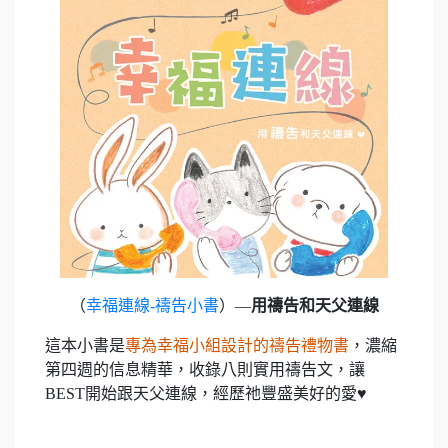
（
幸福連線-禱告小書
）—
用禱告和天父連線
這本小書是
專為幸福小組設計的禱告禮物書
，濃縮
第四週的信息精華，收錄八則實用禱告文，讓
BEST開始跟天父連線，經歷祂豐盛美好的愛
♥