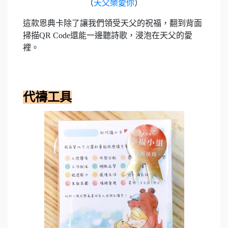
（
天父樂愛你
）
這款恩典卡除了讓我們領受天父的祝福，翻到背面
掃描QR Code還能一邊聽詩歌，浸泡在天父的愛
裡。
代禱工具