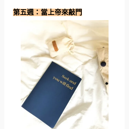
第五週：當上帝來敲門