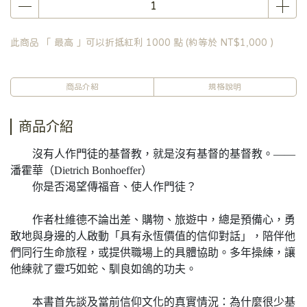
此商品 「 最高 」可以折抵紅利
1000
點 (約等於
NT$1,000
)
商品介紹
規格說明
商品介紹
沒有人作門徒的基督教，就是沒有基督的基督教。——
潘霍華（Dietrich Bonhoeffer）
你是否渴望傳福音、使人作門徒？
作者杜維德不論出差、購物、旅遊中，總是預備心，勇
敢地與身邊的人啟動「具有永恆價值的信仰對話」，陪伴他
們同行生命旅程，或提供職場上的具體協助。多年操練，讓
他練就了靈巧如蛇、馴良如鴿的功夫。
本書首先談及當前信仰文化的真實情況：為什麼很少基