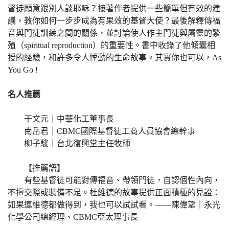
督徒願意跟別人談耶穌？接著作者提供一些簡單但有效的建
議，教你如何一步步成為有果效的基督大使？最後解釋傳福
音與門徒訓練之間的關係，並討論使人作主門徒與屬靈的繁
殖（spiritual reproduction）的重要性。書中收錄了他傾囊相
授的經驗，和許多令人悸動的生命故事。其實你也可以，As
You Go !
名人推薦
干文元｜中華化工董事長
南岳君｜CBMC國際基督徒工商人員協會總幹事
柳子駿｜台北復興堂主任牧師
【推薦語】
有些基督徒可能對傳福音、帶領門徒，自認個性內向，
不擅交際或裝備不足。杜維德的故事提供正面積極的見證：
如果連維德都做得到，我也可以試試看。——陳偉望｜永光
化學公司總經理、CBMC亞太理事長