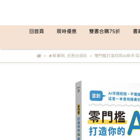
回首頁
限時優惠
雙書合購75折
書
★新書到
,
天恩出版社
零門檻打造你的AI助手: