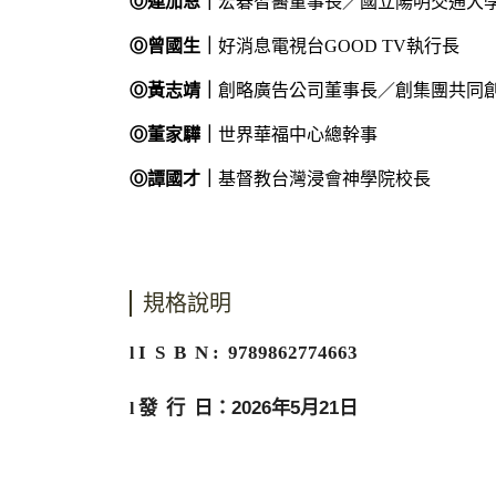
Ⓞ
連加恩｜
宏碁智醫董事長／國立陽明交通大
Ⓞ
曾國生｜
好消息電視台
GOOD TV
執行長
Ⓞ
黃志靖｜
創略廣告公司董事長／創集團共同
Ⓞ
董家驊｜
世界華福中心總幹事
Ⓞ
譚國才｜
基督教台灣浸會神學院校長
規格說明
I S B N : 9789862774663
l
發
行
日：
2026
年
5
月
21
日
l