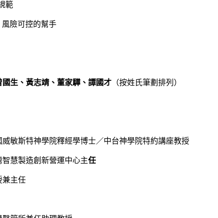
規範
賴、風險可控的幫手
曾國生、黃志靖、董家驊、譚國才
（按姓氏筆劃排列）
國威敏斯特神學院釋經學博士／中台神學院特約講座教授
灣智慧製造創新營運中心主
任
授兼主任