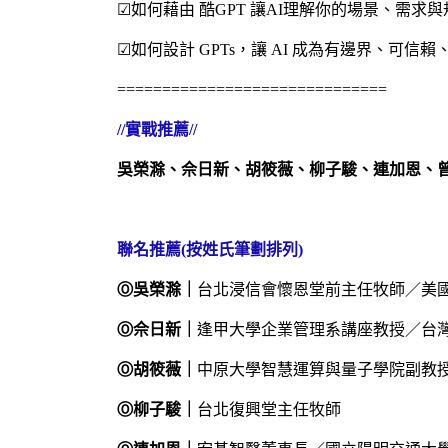
☑
如何藉由 酷GPT 讓AI理解你的場景、需求與
☑
如何設計 GPTs，讓 AI 成為有邊界、可信
==============================
//
實戰推薦//
吳榮滁、佘日新、胡筱薇、柳子駿、連加恩、
聯名推薦(按姓氏筆劃排列)
Ⓞ
吳榮滁｜
台北浸信會懷恩堂前主任牧師／美
Ⓞ
佘日新｜
逢甲大學企業管理系講座教授／台
Ⓞ
胡筱薇｜
中原大學智慧運算與量子學院副教
Ⓞ
柳子駿｜
台北復興堂主任牧師