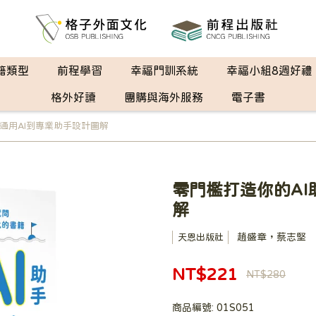
籍類型
前程學習
幸福門訓系統
幸福小組8週好禮
格外好讀
團購與海外服務
電子書
從通用AI到專業助手設計圖解
零門檻打造你的AI
解
趙盛章，蔡志堅
天恩出版社
NT$221
NT$280
商品編號:
01S051