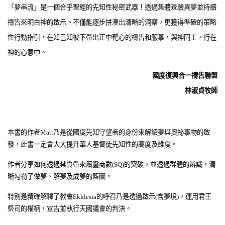
「夢串流」是一個合乎聖經的先知性秘密武器！透過集體查驗異夢並持續
禱告來明白神的啟示。不僅能逐步拼湊出清晰的洞察，更獲得準確的策略
性行動指引，在知己知彼下帶出正中靶心的禱告和服事，與神同工，行在
神的心意中。
國度復興合一禱告聯盟
林淑貞牧師
本
書的作者Matt乃是從國度先知守望者的身份來解讀夢與奧祕事物的啟
發，此書一定會大大提升華人基督徒先知性的高度及維度。
作者分享如何透過禁食帶來屬靈商數(SQ)的突破，並透過群體的辨識，清
晰勾勒了做夢、解夢及成夢的藍圖。
特別是精確解釋了教會Ekklesia的呼召乃是透過啟示(含夢境)，運用君王
祭司的權柄，宣告並執行天國議會的判決。