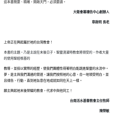
這本書簡要、精確，開啟天門，必須要讀。
大衛會幕禱告中心創辦人
章啟明 長老
上帝正在興起屬於祂的台灣教會！
本書的主題，乃是主說在末後日子，聖靈澆灌時教會將領受的，作者大量
的使用聖經根基的
教導，並搭以實際的經歷，使我們團體性得著明白能跳進聖靈的水流中。
夢，是主與我們溝通的管道，讓我們按照祂的心意，合一地領受明白，並
且禱告、行動，直到祂旨意在地成就如同在天上一樣。
願主興起祂末後榮耀的教會，代求中與他同工！
台南活水基督教會主任牧師
陳榮敏