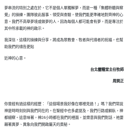
夢串流的特別之處在於，它不是個人單獨解夢，而是一種「集體聆聽與察
覺」的操練。團隊彼此服事、領受與查驗，使我們能更準確地對齊神的心
意。我們不高舉夢境或做夢的人，因為每個人都可能會有夢，而是專注於
其中所承載的神的啟示。
我深信，這樣的操練與分享，將成為眾教會、牧者與代禱者的祝福，也幫
助我們的禱告更貼
近神的心意。
台北靈糧堂主任牧師
周巽正
你曾經有過這樣的經歷：「這個場景我好像在哪裡見過！」嗎？我們常說
神是時時刻刻與我們同在的。在聖經中也多處提及，我們行路或躺臥，神
都細察。這意味著，神24小時都在我們的裡面，並樂意與我們對話，祂要
藉著異夢、異象向我們開啟屬天的奧秘。