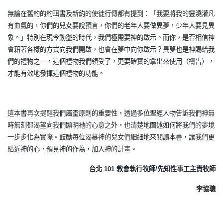
無論在舊約的約珥書及新約的使徒行傳都有提到：「我要將我的靈澆灌凡
有血氣的，你們的兒女要說預言，你們的老年人要做異夢，少年人要見異
象。」特別在現今動盪的時代，我們極需要神的啟示。而你，是否相信神
會藉著各樣的方式向我們開啟，也會在夢中向你啟示？異夢也是神賜給我
們的禮物之一，這個禮物我們領受了，更要確實的拿出來使用（禱告），
才能有效地發揮這個禮物的功能。
這本書再次提醒我們屬靈原則的重要性，透過多位聖經人物告訴我們神無
時無刻都渴望向我們顯明祂的心意之外，也清楚地闡述如何將我們的夢境
一步步化為實際。鼓勵每位渴慕神的兒女們細細地來閱讀本書，讓我們更
貼近神的心，預見神的作為，加入神的計畫。
台北 101 教會執行牧師/先知性事工主責牧師
李協聰