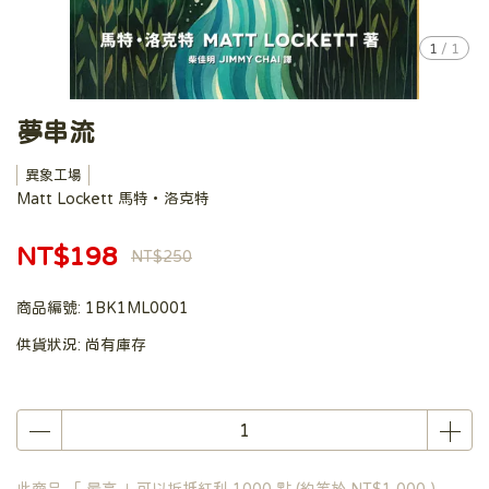
1
/
1
夢串流
異象工場
Matt Lockett 馬特・洛克特
NT$198
NT$250
商品編號:
1BK1ML0001
供貨狀況:
尚有庫存