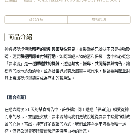
此商品 「 最高 」可以折抵紅利
1000
點 (約等於
NT$1,000
)
商品介紹
規格說明
商品介紹
神透過夢境傳遞
精準的指引與策略性洞見
，並鼓勵弟兄姊妹不只是被動聆
聽，更要
積極回應並付諸行動
，如同聖經人物約瑟和保羅。書中核心概念
「夢串流」是一種
群體性的操練
，透過
禁食、謙卑、共同解夢與禱告
，讓
模糊的啟示逐漸清晰，並為著世界局勢及屬靈爭戰代求，教會要興起並對
其上帝讓夢境與禱告成為歷史的轉戾點。
【聯合推薦】
在過去兩次 21 天的禁食禱告中，許多禱告同工透過「夢串流」領受從神
而來的啟示，並經歷突破。夢串流幫助我們更敏銳地從異夢中察覺神對教
會的心意。當然，神有許多說話的方式，我們並非將夢串流視為唯一途
徑，但異象與異夢確實使我們更深明白祂的旨意。