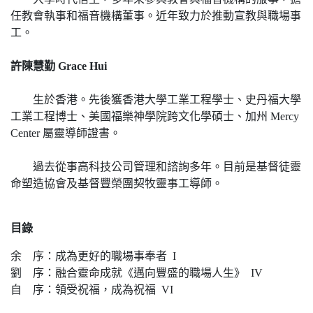
任教會執事和福音機構董事。近年致力於推動宣教與職場事
工。
許陳慧勤 Grace Hui
生於香港。先後獲香港大學工業工程學士、史丹福大學
工業工程博士、美國福樂神學院跨文化學碩士、加州 Mercy
Center 屬靈導師證書。
過去從事高科技公司管理和諮詢多年。目前是基督徒靈
命塑造協會及基督豐榮團契牧靈事工導師。
目錄
余 序：成為更好的職場事奉者 I
劉 序：融合靈命成就《邁向豐盛的職場人生》 IV
自 序：領受祝福，成為祝福 VI