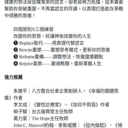
健康的想法是從魔鬼來的謊言，卻老是無力抵擋，這本書要
幫助你突破重圍，不再當謊言的俘虜，以真理打造能在爭戰
中得勝的思維！
四個原則X三個練習
改變你的思想，好讓神來改變你的人生
❶ Replace取代——用真理代替謊言
❷ Rewire重塑——重塑思考模式，更新你的思維
❸ Reframe重構——調整想法，恢復健康觀點
❹ Rejoice喜樂——靈魂甦醒，重新掌握人生
強力推薦
朱建平｜八方整合社會企業創辦人，《幸福的關鍵思
維》作者
李文成｜《靈性診療室》、《信仰不倒翁》作者
柳子駿｜台北復興堂主任牧師
萬力豪｜The Hope主任牧師
John C. Maxwell約翰．麥斯威爾｜《從內做起》、《領