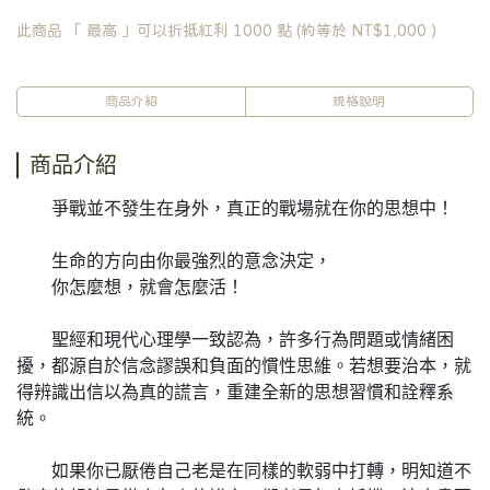
此商品 「 最高 」可以折抵紅利
1000
點 (約等於
NT$1,000
)
商品介紹
規格說明
商品介紹
爭戰並不發生在身外，真正的戰場就在你的思想中！
生命的方向由你最強烈的意念決定，
你怎麼想，就會怎麼活！
聖經和現代心理學一致認為，許多行為問題或情緒困
擾，都源自於信念謬誤和負面的慣性思維。若想要治本，就
得辨識出信以為真的謊言，重建全新的思想習慣和詮釋系
統。
如果你已厭倦自己老是在同樣的軟弱中打轉，明知道不