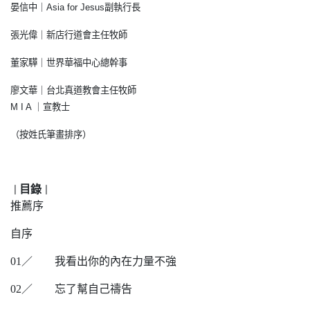
晏信中｜Asia for Jesus副執行長
張光偉｜新店行道會主任牧師
董家驊｜世界華福中心總幹事
廖文華｜台北真道教會主任牧師
M I A ｜宣教士
（按姓氏筆畫排序）
目錄
｜
｜
推薦序
自序
01
／
我看出你的內在力量不強
02
／
忘了幫自己禱告