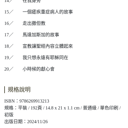
14
／
在我身旁
15
／
一個瘧疾重症病人的故事
16
／
走出撒但教
17
／
馬達加斯加的故事
18
／
宣教讓聖經內容立體起來
19
／
我只想永遠有耶穌同在
20
／
小時候的獻心會
規格說明
ISBN：9786269913213
規格：平裝 / 192頁 / 14.8 x 21 x 1.1 cm / 普通級 / 單色印刷 /
初版
出版日期：2024/11/26