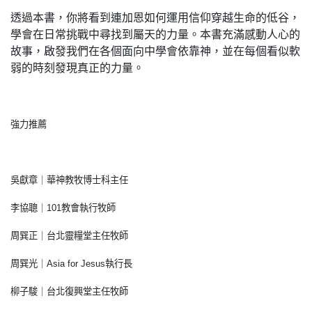
透過本書，你將看到連加恩如何運用信仰穿越生命的低谷，
學會在日常挑戰中尋找到屬天的力量。本書充滿感動人心的
故事，啟發我們在各個面向中學會依靠神，並在每個看似軟
弱的時刻發現真正的力量。
強力推薦
吳獻章｜華神教牧博士科主任
李協聰｜101教會執行牧師
周巽正｜台北靈糧堂主任牧師
周巽光｜Asia for Jesus執行長
柳子駿｜台北復興堂主任牧師