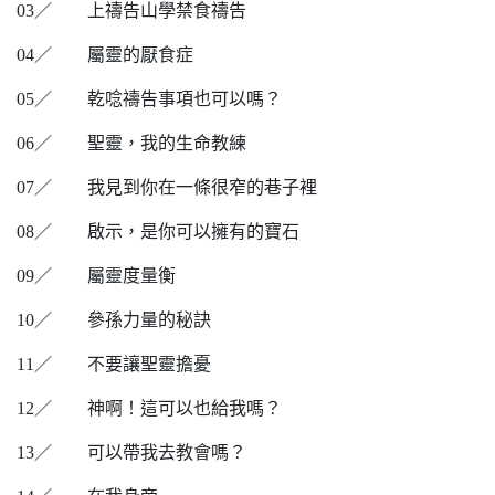
03
／
上禱告山學禁食禱告
04
／
屬靈的厭食症
05
／
乾唸禱告事項也可以嗎？
06
／
聖靈，我的生命教練
07
／
我見到你在一條很窄的巷子裡
08
／
啟示，是你可以擁有的寶石
09
／
屬靈度量衡
10
／
參孫力量的秘訣
11
／
不要讓聖靈擔憂
12
／
神啊！這可以也給我嗎？
13
／
可以帶我去教會嗎？