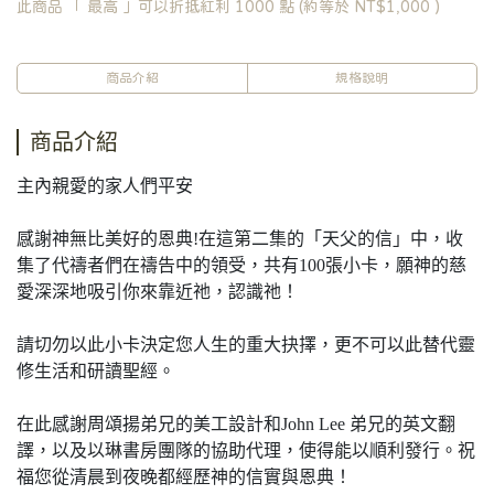
此商品 「 最高 」可以折抵紅利
1000
點 (約等於
NT$1,000
)
商品介紹
規格說明
商品介紹
主內親愛的家人們平安
感謝神無比美好的恩典!在這第二集的「天父的信」中，收
集了代禱者們在禱告中的領受，共有100張小卡，願神的慈
愛深深地吸引你來靠近祂，認識祂！
請切勿以此小卡決定您人生的重大抉擇，更不可以此替代靈
修生活和研讀聖經。
在此感謝周頌揚弟兄的美工設計和John Lee 弟兄的英文翻
譯，以及以琳書房團隊的協助代理，使得能以順利發行。祝
福您從清晨到夜晚都經歷神的信實與恩典！