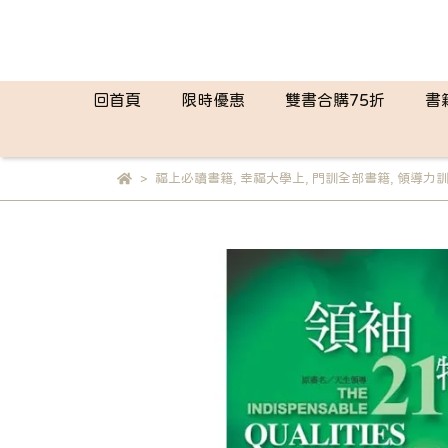
回首頁
限時優惠
雙書合購75折
書
福上必讀書籍
,
幸福大學上
,
門訓全部書籍
,
領導力