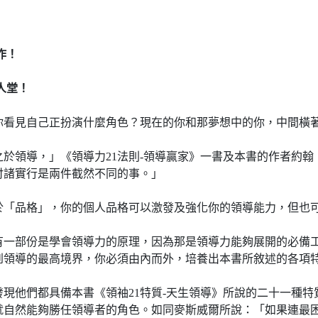
作！
！
人堂！
看見自己正扮演什麼角色？現在的你和那夢想中的你，中間橫
領導，」《領導力21法則-領導贏家》一書及本書的作者約翰
付諸實行是兩件截然不同的事。」
「品格」，你的個人品格可以激發及強化你的領導能力，但也可
部份是學會領導力的原理，因為那是領導力能夠展開的必備工
到領導的最高境界，你必須由內而外，培養出本書所敘述的各項
們都具備本書《領袖21特質-天生領導》所說的二十一種特質
就自然能夠勝任領導者的角色。如同麥斯威爾所說：「如果連最