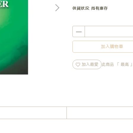
供貨狀況:
尚有庫存
加入購物車
加入最愛
此商品 「 最高