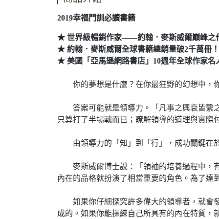
2019幸福門訓必讀書籍
★
世界級暢銷作家——約翰．麥斯威爾巔峰之
★
約翰．麥斯威爾全球書籍總銷量破2千萬冊
★
美國「亞馬遜網路書店」10週年全球作家名
你的夢想是什麼？在你最狂野的幻想中，你
答案可能就是領導力。「凡事之興衰皆繫之於
只算打了半場戰而已；瞭解領導的道理與實際
由領導力的「知」到「行」，成功關鍵在於
麥斯威爾博士說：「領袖的培養過程中，有一
內在的品格就扮演了相當重要的角色。為了達
如果你仔細探究許多偉大的領導者，就會發現他
成的。如果你能操練自己所具有的內在特質，