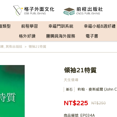
籍類型
前程學習
幸福門訓系統
幸福小組8週好禮
格外好讀
團購與海外服務
電子書
訓練
,
其他出版社
領袖21特質
領袖21特質
天生領導
約翰．麥斯威爾 (John C. 
基石
NT$225
NT$250
商品編號:
EP034A