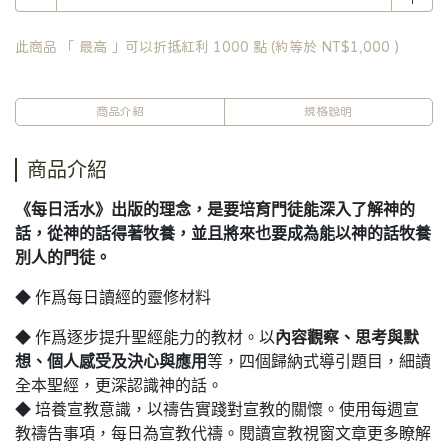
此商品 「 最高 」可以折抵紅利
1000
點 (約等於
NT$1,000
)
商品介紹
規格說明
商品介紹
《每日活水》出版的理念，是要培育門徒能深入了解神的
話，從神的話得著牧養，並且將來也要成為能以神的話牧養
別人的門徒。
◆ 作爲每日讀經的靈修材料
◆ 作爲逐步提升聖經能力的教材。以
內容觀察、思考與默
想、個人感受及決心與應用
等，四個歸納式導引題目，細讀
全本聖經，更深認識神的話。
◆ 培養宣教意識，以禱告實踐對宣教的關懷。使用每週宣
教禱告事項，每日為宣教代禱。閱讀宣教視窗文章更多瞭解