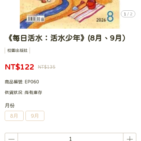
1
/
2
《每日活水：活水少年》(8月、9月）
校園出版社
NT$122
NT$135
商品編號:
EP060
供貨狀況:
尚有庫存
月份
8月
9月