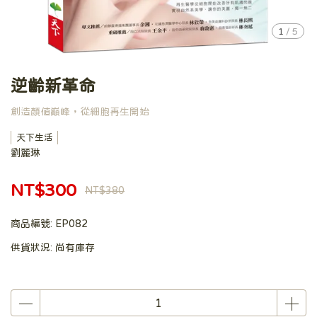
1
/
5
逆齡新革命
創造顏值巔峰，從細胞再生開始
天下生活
劉麗琳
NT$300
NT$380
商品編號:
EP082
供貨狀況:
尚有庫存