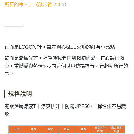
所行的事。」（啟示錄 2:4-5）
————
正面是LOGO設計，靠左胸心臟
❤️‍🔥
火炬的紅有小亮點
背面是漸層光芒，神呼喚我們回到起初的愛，石心轉化肉
心，重燃愛與熱情
✨📣
向這個世界傳揚福音，行起初所行的
事。
規格說明
寬版落肩涼感T｜涼爽排汗｜防曬UPF50+｜彈性佳不易變
形