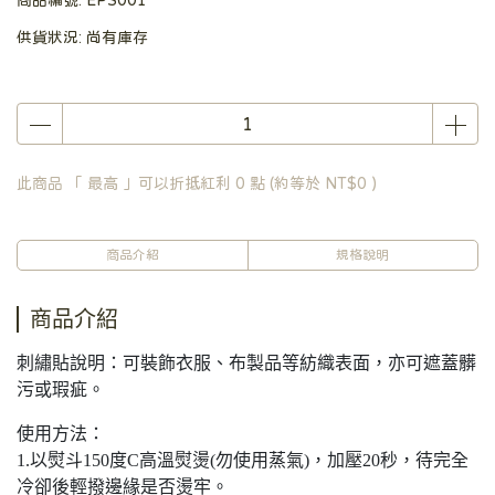
商品編號:
EPS001
供貨狀況:
尚有庫存
此商品 「 最高 」可以折抵紅利
0
點 (約等於
NT$0
)
商品介紹
規格說明
商品介紹
刺繡貼說明：可裝飾衣服、布製品等紡織表面，亦可遮蓋髒
污或瑕疵。
使用方法：
1.以熨斗150度C高溫熨燙(勿使用蒸氣)，加壓20秒，待完全
冷卻後輕撥邊緣是否燙牢。