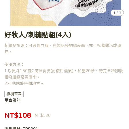
1
/
3
好牧人/刺繡貼組(4入)
刺繡貼說明：可裝飾衣服、布製品等紡織表面，亦可遮蓋髒污或瑕
疵。
使用方法：
1.以熨斗150度C高溫熨燙(勿使用蒸氣)，加壓20秒，待完全冷卻後
輕撥邊緣是否燙牢。
2.可黏貼於各種地方。
橄欖華宣
華宣設計
NT$108
NT$120