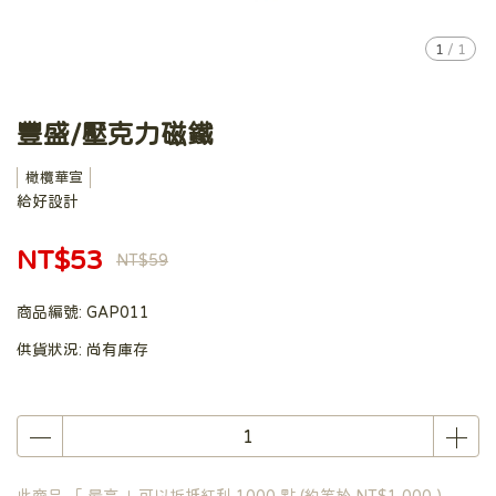
1
/
1
豐盛/壓克力磁鐵
橄欖華宣
給好設計
NT$53
NT$59
商品編號:
GAP011
供貨狀況:
尚有庫存