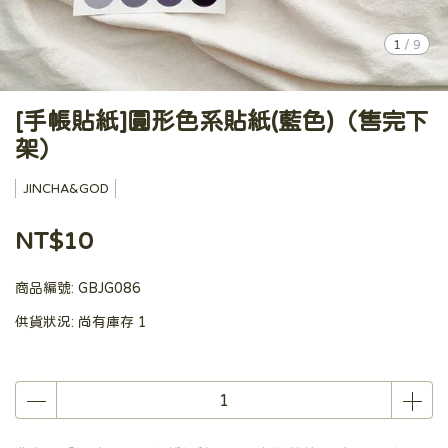
1
/
9
[手帳貼紙]圓形色系貼紙(藍色)（售完下
架）
JINCHA&GOD
NT$10
商品編號:
GBJG086
供貨狀況:
尚有庫存 1