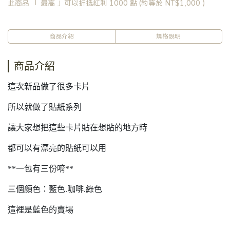
此商品 「 最高 」可以折抵紅利
1000
點 (約等於
NT$1,000
)
商品介紹
規格說明
商品介紹
這次新品做了很多卡片
所以就做了貼紙系列
讓大家想把這些卡片貼在想貼的地方時
都可以有漂亮的貼紙可以用
**一包有三份唷**
三個顏色：藍色.咖啡.綠色
這裡是藍色的賣場