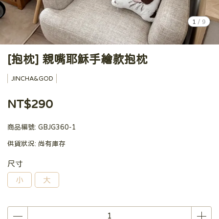
1
/
9
[抱枕] 親嘴耶穌手繪款抱枕
JINCHA&GOD
NT$290
商品編號:
GBJG360-1
供貨狀況:
尚有庫存
尺寸
小
大