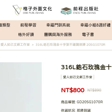
籍類型
前程學習
幸福門訓系統
幸福小組8週好禮
格外好讀
團購與海外服務
電子書
,
愛人如己文創工作室
316L鋯石玫瑰金十字架不鏽鋼項鍊 20SG1070R
316L鋯石玫瑰金十
愛人如己文創工作室
NT$800
NT$890
商品編號:
GD20SG1070R
供貨狀況:
即將到貨