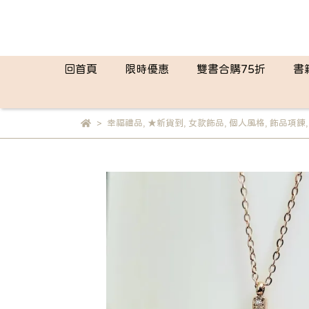
回首頁
限時優惠
雙書合購75折
書
幸福禮品
,
★新貨到
,
女款飾品
,
個人風格
,
飾品項鍊